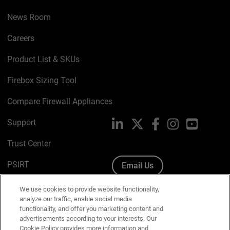
News Room
Careers
Product List & SKUs
Firebox Sizing Tool
Compare Firewall Appliances
Support
LinkedIn
X
Facebook
Instagram
YouTube
Trust Center
PSIRT
Email Us
Cookie Policy
We use cookies to provide website functionality,
analyze our traffic, enable social media
Privacy Policy
functionality, and offer you marketing content and
advertisements according to your interests. Our
Media & Brand Kit
Cookie Policy provides more information and