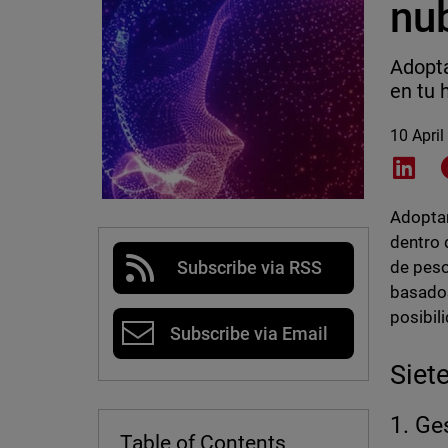
nu
Adopta
en tu 
10 April
Shar
Adoptar
dentro 
de peso
Subscribe via RSS
basados
posibil
Subscribe via Email
Siete
1. Ge
Table of Contents