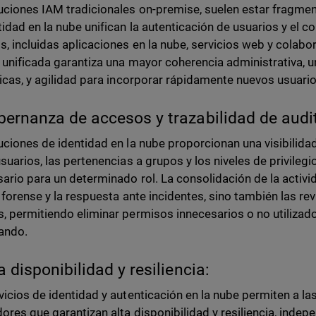
uciones IAM tradicionales on-premise, suelen estar fragmen
tidad en la nube unifican la autenticación de usuarios y el c
s, incluidas aplicaciones en la nube, servicios web y colabo
 unificada garantiza una mayor coherencia administrativa, u
ticas, y agilidad para incorporar rápidamente nuevos usuario
bernanza de accesos y trazabilidad de audi
uciones de identidad en la nube proporcionan una visibilid
usuarios, las pertenencias a grupos y los niveles de privileg
sario para un determinado rol. La consolidación de la activid
r forense y la respuesta ante incidentes, sino también las r
, permitiendo eliminar permisos innecesarios o no utilizad
ando.
ta disponibilidad y resiliencia:
vicios de identidad y autenticación en la nube permiten a la
ores que garantizan alta disponibilidad y resiliencia, inde