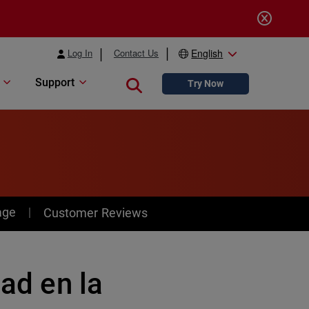
Log In
Contact Us
English
Support
Close search
Try Now
age
Customer Reviews
dad en la