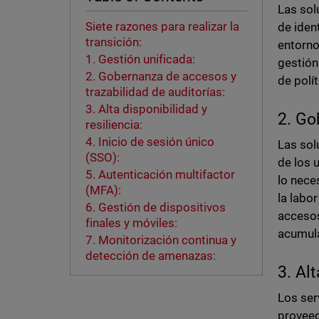
Las sol
Siete razones para realizar la
de iden
transición:
entorno
1. Gestión unificada:
gestión
2. Gobernanza de accesos y
de polí
trazabilidad de auditorías:
3. Alta disponibilidad y
2. Go
resiliencia:
4. Inicio de sesión único
Las sol
(SSO):
de los 
5. Autenticación multifactor
lo nece
(MFA):
la labo
6. Gestión de dispositivos
accesos
finales y móviles:
acumul
7. Monitorización continua y
detección de amenazas:
3. Al
Los ser
proveed