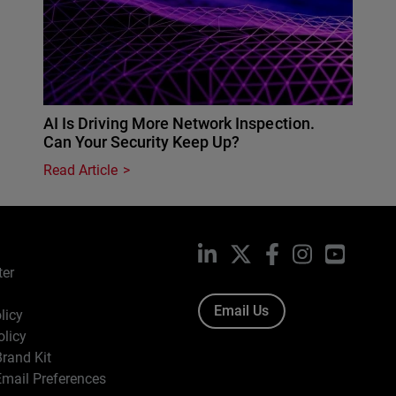
AI Is Driving More Network Inspection.
Can Your Security Keep Up?
Read Article
LinkedIn
X
Facebook
Instagram
YouTub
ter
Email Us
licy
olicy
rand Kit
mail Preferences