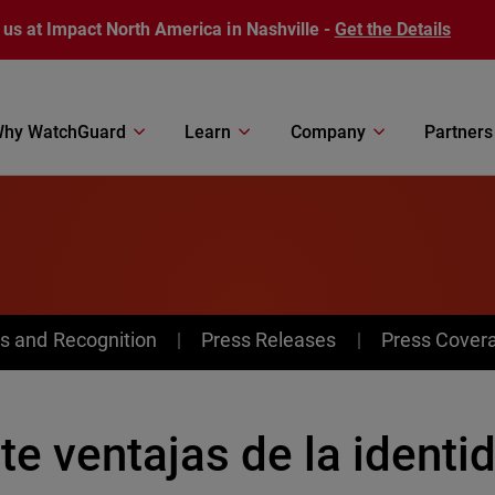
 us at Impact North America in Nashville -
Get the Details
hy WatchGuard
Learn
Company
Partners
s and Recognition
Press Releases
Press Cover
te ventajas de la identi