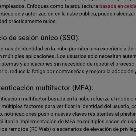
empleados. Enfoques como la arquitectura
basada en celd
nticación y autorización en la nube pública, pueden alcanzar
idad prácticamente nulos.
icio de sesión único (SSO):
temas de identidad en la nube permiten una experiencia de i
en múltiples aplicaciones. Los usuarios solo necesitan auten
sistemas y aplicaciones sin necesidad de repetir el proceso.
ario, reduce la fatiga por contraseñas y mejora la adopción 
tenticación multifactor (MFA):
nticación multifactor basada en la nube refuerza el modelo 
r múltiples factores para verificar la identidad del usuario,
o, notificaciones push o nuevas claves resistentes al phishi
cilitan la implementación de MFA en múltiples casos de us
rios remotos (RD Web) o escenarios de elevación de privileg