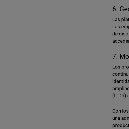
6. Ge
Las pla
Las emp
de disp
acceden
7. Mo
Los pro
contin
identid
ampliad
(ITDR) 
Con los
una adm
product