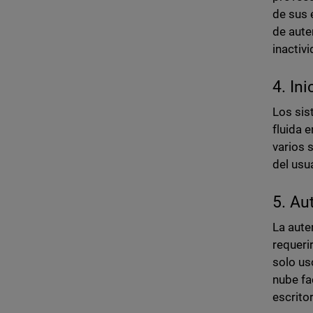
de sus 
de aute
inactiv
4. In
Los sis
fluida 
varios 
del usu
5. Au
La aute
requeri
solo us
nube fa
escrito