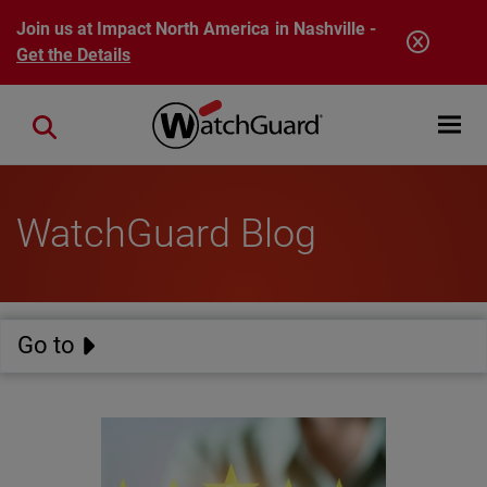
Skip to main content
Join us at Impact North America in Nashville -
Get the Details
Open mobi
Close search
WatchGuard Blog
Go to