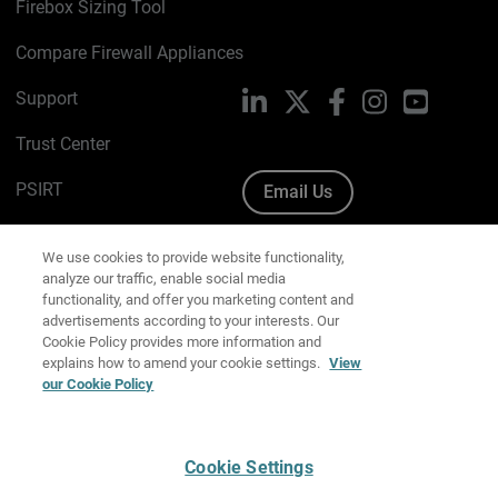
Firebox Sizing Tool
Compare Firewall Appliances
Support
LinkedIn
X
Facebook
Instagram
YouTube
Trust Center
PSIRT
Email Us
Cookie Policy
We use cookies to provide website functionality,
analyze our traffic, enable social media
Privacy Policy
functionality, and offer you marketing content and
advertisements according to your interests. Our
Media & Brand Kit
Cookie Policy provides more information and
explains how to amend your cookie settings.
View
Manage Email Preferences
our Cookie Policy
Cookie Settings
English