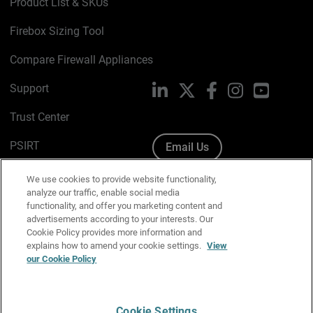
Product List & SKUs
Firebox Sizing Tool
Compare Firewall Appliances
Support
LinkedIn
X
Facebook
Instagram
YouTube
Trust Center
PSIRT
Email Us
Cookie Policy
We use cookies to provide website functionality,
analyze our traffic, enable social media
Privacy Policy
functionality, and offer you marketing content and
advertisements according to your interests. Our
Media & Brand Kit
Cookie Policy provides more information and
explains how to amend your cookie settings.
View
Manage Email Preferences
our Cookie Policy
Cookie Settings