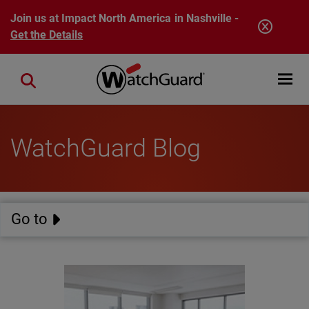
Skip to main content
Join us at Impact North America in Nashville -
Get the Details
Open mobi
Close search
WatchGuard Blog
Go to