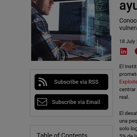
ay
Conoce
vulner
18 July
Shar
El Inst
promete
Exploit
Subscribe via RSS
centrar
real.
Subscribe via Email
El desa
una peq
solo lo
Table of Contents
5% de l