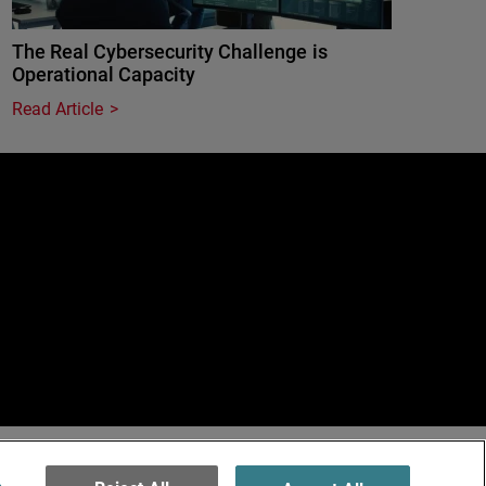
The Real Cybersecurity Challenge is
Operational Capacity
Read Article
e
erved.
ormation