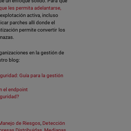
 de un enfoque sólido. Para que
 que les permita adelantarse,
 explotación activa, incluso
car parches allí donde el
tización permite convertir los
enazas.
ganizaciones en la gestión de
stro blog:
uridad: Guía para la gestión
n el endpoint
eguridad?
Manejo de Riesgos
,
Detección
resas Distribuidas
,
Medianas