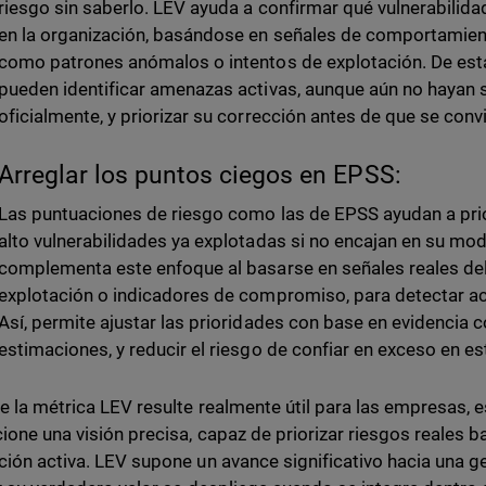
riesgo sin saberlo. LEV ayuda a confirmar qué vulnerabilid
en la organización, basándose en señales de comportamien
como patrones anómalos o intentos de explotación. De est
pueden identificar amenazas activas, aunque aún no haya
oficialmente, y priorizar su corrección antes de que se conv
Arreglar los puntos ciegos en EPSS:
Las puntuaciones de riesgo como las de EPSS ayudan a prio
alto vulnerabilidades ya explotadas si no encajan en su mod
complementa este enfoque al basarse en señales reales de
explotación o indicadores de compromiso, para detectar ac
Así, permite ajustar las prioridades con base en evidencia c
estimaciones, y reducir el riesgo de confiar en exceso en e
e la métrica LEV resulte realmente útil para las empresas,
ione una visión precisa, capaz de priorizar riesgos reales 
ción activa. LEV supone un avance significativo hacia una g