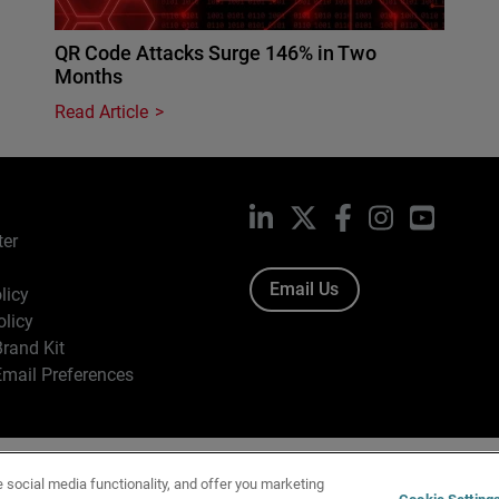
QR Code Attacks Surge 146% in Two
Months
Read Article
LinkedIn
X
Facebook
Instagram
YouTub
ter
Email Us
licy
olicy
rand Kit
mail Preferences
ight © 1996-2026 WatchGuard Technologies, Inc. All Rights Res
e social media functionality, and offer you marketing
f Use
|
California Collection Notice
|
Do Not Sell or Share My Personal Inf