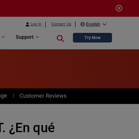
Log In
Contact Us
English
Support
Close search
Try Now
age
Customer Reviews
. ¿En qué