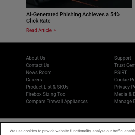
AI-Generated Phishing Achieves a 54%
Click Rate
Read Article
About Us
Support
Contact Us
Trust Cen
News Room
PSIRT
Careers
Cookie Po
Product List & SKUs
Privacy P
Firebox Sizing Tool
Media & B
Compare Firewall Appliances
Manage E
Copyr
English
We use cookies to provide website functionality, analyze our traffic, enabl
Terms o