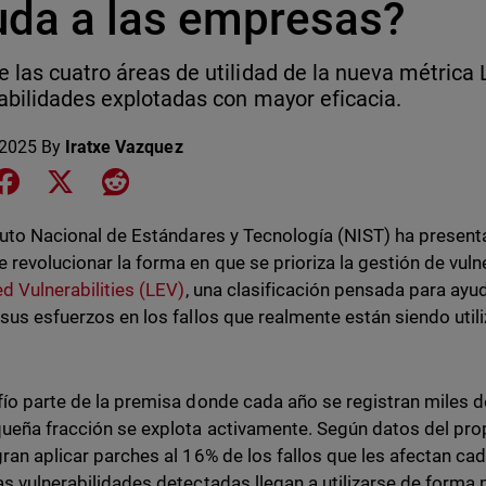
uda a las empresas?
 las cuatro áreas de utilidad de la nueva métrica L
abilidades explotadas con mayor eficacia.
 2025
By
Iratxe Vazquez
e on LinkedIn
Share on Facebook
Share on X
Share on Reddit
ituto Nacional de Estándares y Tecnología (NIST) ha presen
 revolucionar la forma en que se prioriza la gestión de vuln
ed Vulnerabilities (LEV)
, una clasificación pensada para ayu
 sus esfuerzos en los fallos que realmente están siendo ut
fío parte de la premisa donde cada año se registran miles d
ueña fracción se explota activamente. Según datos del prop
gran aplicar parches al 16% de los fallos que les afectan c
as vulnerabilidades detectadas llegan a utilizarse de forma