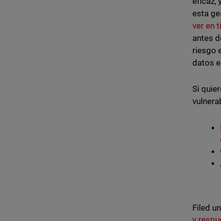
eficaz,
esta ge
ver en 
antes d
riesgo 
datos e
Si quie
vulnera
Filed u
y respu