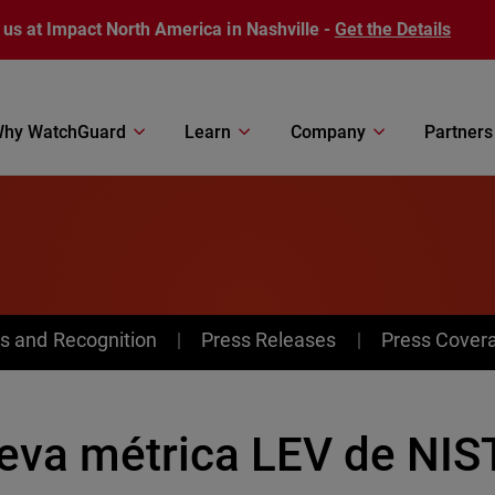
 us at Impact North America in Nashville -
Get the Details
hy WatchGuard
Learn
Company
Partners
s and Recognition
Press Releases
Press Cover
eva métrica LEV de NIST