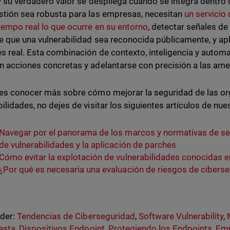
 y su verdadero valor se despliega cuando se integra dentro
stión sea robusta para las empresas, necesitan
un servicio
tiempo real lo que ocurre en su entorno
, detectar señales de
e que una vulnerabilidad sea reconocida públicamente, y apli
es real. Esta combinación de contexto, inteligencia y automa
n acciones concretas y adelantarse con precisión a las am
res conocer más sobre cómo mejorar la seguridad de las or
bilidades, no dejes de visitar los siguientes artículos de nue
Navegar por el panorama de los marcos y normativas de seg
de vulnerabilidades y la aplicación de parches
Cómo evitar la explotación de vulnerabilidades conocidas e
¿Por qué es necesaria una evaluación de riesgos de cibers
nder:
Tendencias de Ciberseguridad
,
Software Vulnerability
,
esta
,
Dispositivos Endpoint
,
Protegiendo los Endpoints
,
Emp