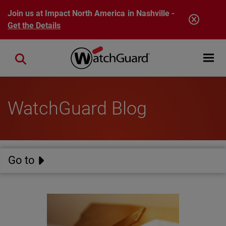
Skip to main content
Join us at Impact North America in Nashville -
Get the Details
Open mobi
Close search
WatchGuard Blog
Go to