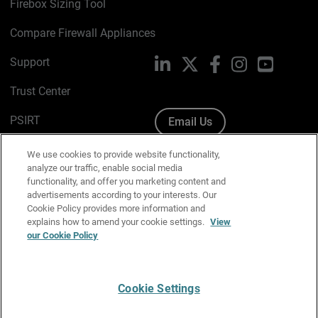
Firebox Sizing Tool
Compare Firewall Appliances
Support
LinkedIn
X
Facebook
Instagram
YouTube
Trust Center
PSIRT
Email Us
Cookie Policy
We use cookies to provide website functionality,
analyze our traffic, enable social media
Privacy Policy
functionality, and offer you marketing content and
advertisements according to your interests. Our
Media & Brand Kit
Cookie Policy provides more information and
explains how to amend your cookie settings.
View
Manage Email Preferences
our Cookie Policy
Cookie Settings
English