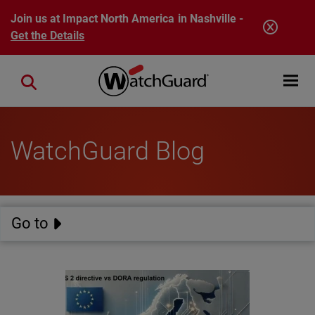
Skip to main content
Join us at Impact North America in Nashville -
Get the Details
Open mobi
Close search
WatchGuard Blog
Go to