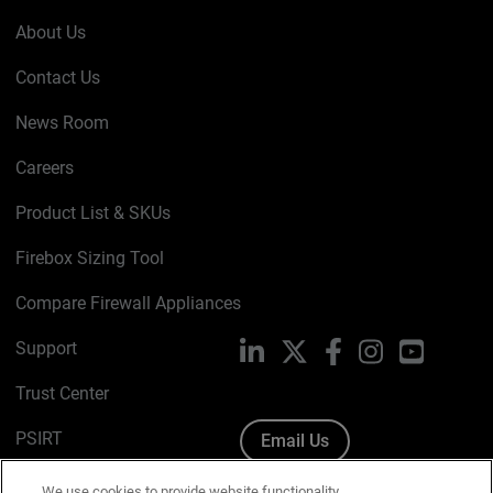
About Us
Contact Us
News Room
Careers
Product List & SKUs
Firebox Sizing Tool
Compare Firewall Appliances
Support
LinkedIn
X
Facebook
Instagram
YouTube
Trust Center
PSIRT
Email Us
Cookie Policy
We use cookies to provide website functionality,