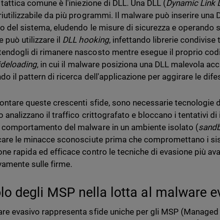
 tattica comune è l'iniezione di DLL. Una DLL (
Dynamic Link L
riutilizzabile da più programmi. Il malware può inserire una
mo del sistema, eludendo le misure di sicurezza e operando sen
 può utilizzare il
DLL hooking
, infettando librerie condivise 
endogli di rimanere nascosto mentre esegue il proprio codic
ideloading
, in cui il malware posiziona una DLL malevola acc
do il pattern di ricerca dell'applicazione per aggirare le dife
rontare queste crescenti sfide, sono necessarie tecnologie di
o analizzano il traffico crittografato e bloccano i tentativi 
l comportamento del malware in un ambiente isolato (
sand
icare le minacce sconosciute prima che compromettano i si
one rapida ed efficace contro le tecniche di evasione più av
vamente sulle firme.
uolo degli MSP nella lotta al malware 
are evasivo rappresenta sfide uniche per gli MSP (Managed 