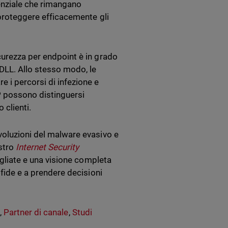
nziale che rimangano
r proteggere efficacemente gli
curezza per endpoint è in grado
 DLL. Allo stesso modo, le
e i percorsi di infezione e
P possono distinguersi
 clienti.
voluzioni del malware evasivo e
ostro
Internet Security
agliate e una visione completa
sfide e a prendere decisioni
e
,
Partner di canale
,
Studi