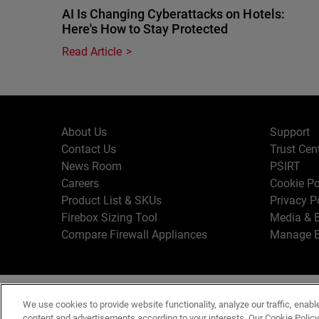
AI Is Changing Cyberattacks on Hotels:
Here's How to Stay Protected
Read Article
About Us
Support
Contact Us
Trust Cen
News Room
PSIRT
Careers
Cookie Po
Product List & SKUs
Privacy P
Firebox Sizing Tool
Media & B
Compare Firewall Appliances
Manage E
Copyr
English
We use cookies to provide website functionality, analyze our traffic, enabl
Terms o
content and advertisements according to your interests. Our Cookie Polic