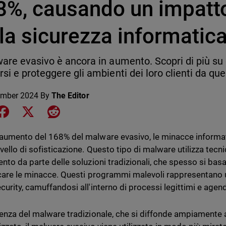
8%, causando un impatto
la sicurezza informatic
ware evasivo è ancora in aumento. Scopri di più s
rsi e proteggere gli ambienti dei loro clienti da q
ember 2024
By
The Editor
e on LinkedIn
Share on Facebook
Share on X
Share on Reddit
aumento del 168% del malware evasivo, le minacce informa
vello di sofisticazione. Questo tipo di malware utilizza tecn
ento da parte delle soluzioni tradizionali, che spesso si bas
icare le minacce. Questi programmi malevoli rappresentano un
curity, camuffandosi all'interno di processi legittimi e agen
renza del malware tradizionale, che si diffonde ampiamente