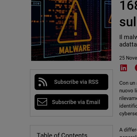
16
sul
Il mal
adatta
25 Nov
Shar
Subscribe via RSS
Con un 
nuovo li
rilevam
Subscribe via Email
identif
cyberse
A diffe
Table of Contents