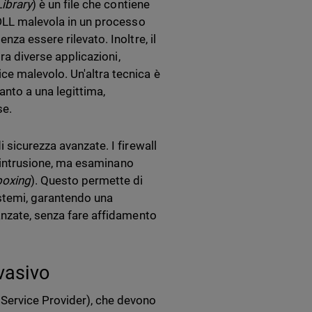
ibrary
) è un file che contiene
 DLL malevola in un processo
za essere rilevato. Inoltre, il
tra diverse applicazioni,
e malevolo. Un'altra tecnica è
anto a una legittima,
se.
 sicurezza avanzate. I firewall
di intrusione, ma esaminano
boxing
). Questo permette di
stemi, garantendo una
anzate, senza fare affidamento
evasivo
Service Provider), che devono