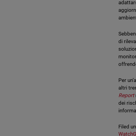
adattar
aggiorn
ambient
Sebbene
di rile
soluzio
monitor
offrend
Per un’
altri t
Report
dei ris
informa
Filed u
WatchG