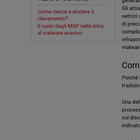
general
Gli att
Come riesce a eludere il
settori
rilevamento?
di prec
Il ruolo degli MSP nella lotta
complic
al malware evasivo
infrastr
malware
Come
Poiché 
tradizio
Una del
process
sul dis
indicat