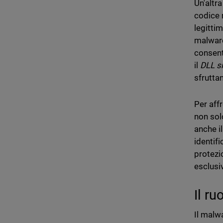
Un'altra
codice 
legitti
malware
consent
il
DLL s
sfruttan
Per aff
non sol
anche i
identif
protezi
esclusi
Il r
Il malw