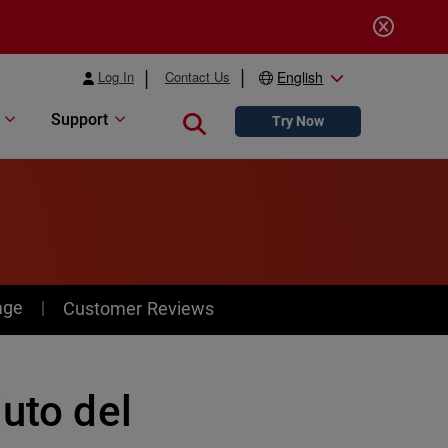
Log In
Contact Us
English
Support
Close search
Try Now
age
Customer Reviews
iuto del