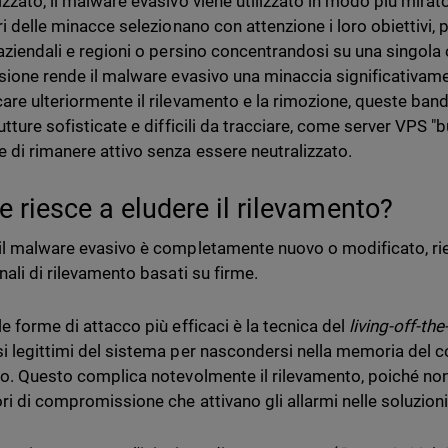
izzato, il malware evasivo viene utilizzato in modo più mirato
ori delle minacce selezionano con attenzione i loro obiettivi,
 aziendali e regioni o persino concentrandosi su una singola 
isione rende il malware evasivo una minaccia significativame
are ulteriormente il rilevamento e la rimozione, queste bande
utture sofisticate e difficili da tracciare, come server VPS "
 di rimanere attivo senza essere neutralizzato.
 riesce a eludere il rilevamento?
il malware evasivo è completamente nuovo o modificato, rie
nali di rilevamento basati su firme.
le forme di attacco più efficaci è la tecnica del
living-off-the
i legittimi del sistema per nascondersi nella memoria del 
co. Questo complica notevolmente il rilevamento, poiché non 
ori di compromissione che attivano gli allarmi nelle soluzioni