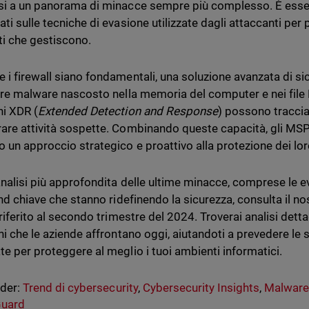
si a un panorama di minacce sempre più complesso. È esse
ati sulle tecniche di evasione utilizzate dagli attaccanti pe
i che gestiscono.
 i firewall siano fondamentali, una soluzione avanzata di si
vare malware nascosto nella memoria del computer e nei file
ni XDR (
Extended Detection and Response
) possono tracciar
are attività sospette. Combinando queste capacità, gli MS
o un approccio strategico e proattivo alla protezione dei loro
analisi più approfondita delle ultime minacce, comprese le e
rend chiave che stanno ridefinendo la sicurezza, consulta il n
riferito al secondo trimestre del 2024. Troverai analisi dett
chi che le aziende affrontano oggi, aiutandoti a prevedere le 
te per proteggere al meglio i tuoi ambienti informatici.
nder:
Trend di cybersecurity
,
Cybersecurity Insights
,
Malwar
uard