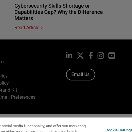
Cybersecurity Skills Shortage or
Capabilities Gap? Why the Difference
Matters
Read Article
LinkedIn
X
Facebook
Instagram
YouTub
ter
Email Us
licy
olicy
rand Kit
mail Preferences
ight © 1996-2026 WatchGuard Technologies, Inc. All Rights Res
e social media functionality, and offer you marketing
f Use
|
California Collection Notice
|
Do Not Sell or Share My Personal Inf
Cookie Setting
y provides more information and explains how to