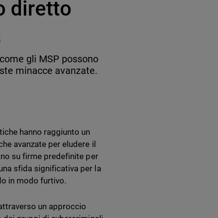
 diretto
a
u come gli MSP possono
ueste minacce avanzate.
tiche hanno raggiunto un
iche avanzate per eludere il
ano su firme predefinite per
a sfida significativa per la
do in modo furtivo.
 attraverso un approccio