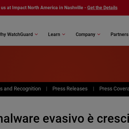
 us at Impact North America in Nashville -
Get the Details
hy WatchGuard
Learn
Company
Partners
s and Recognition
Press Releases
Press Cover
malware evasivo è cresc