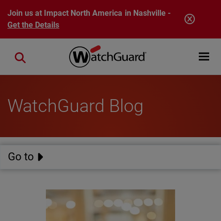
Skip to main content
Join us at Impact North America in Nashville -
Get the Details
Open mobi
Close search
WatchGuard Blog
Go to