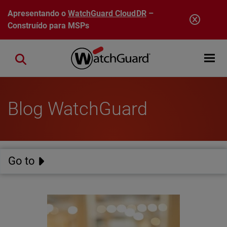
Pular para o conteúdo principal
Apresentando o
WatchGuard CloudDR
–
Construído para MSPs
Open mobi
Close search
Blog WatchGuard
Go to