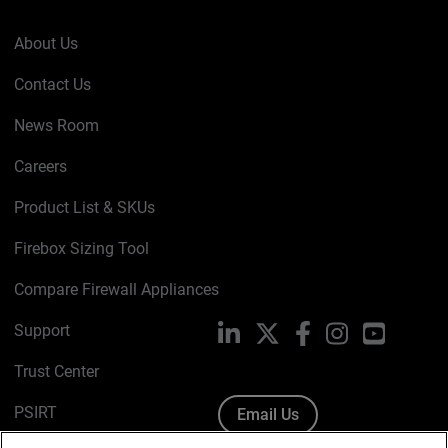
About Us
Contact Us
News Room
Careers
Product List & SKUs
Firebox Sizing Tool
Compare Firewall Appliances
Support
LinkedIn
X
Facebook
Instagram
YouTube
Trust Center
PSIRT
Email Us