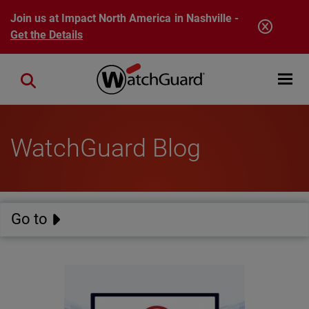
Skip to main content
Join us at Impact North America in Nashville -
Get the Details
Open mobi
Close search
WatchGuard Blog
Go to