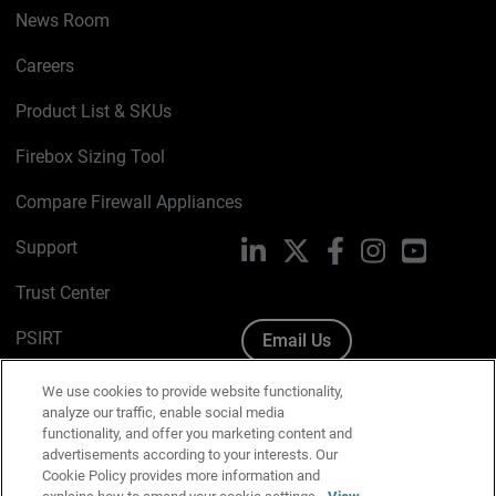
News Room
Careers
Product List & SKUs
Firebox Sizing Tool
Compare Firewall Appliances
Support
LinkedIn
X
Facebook
Instagram
YouTube
Trust Center
PSIRT
Email Us
Cookie Policy
We use cookies to provide website functionality,
analyze our traffic, enable social media
Privacy Policy
functionality, and offer you marketing content and
advertisements according to your interests. Our
Media & Brand Kit
Cookie Policy provides more information and