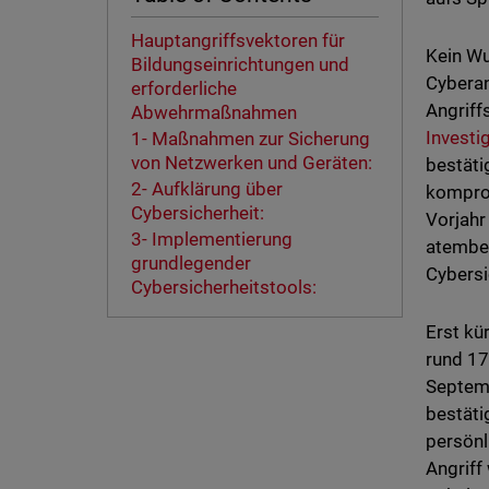
Hauptangriffsvektoren für
Kein Wu
Bildungseinrichtungen und
Cyberan
erforderliche
Angriff
Abwehrmaßnahmen
Investi
1- Maßnahmen zur Sicherung
von Netzwerken und Geräten:
bestäti
2- Aufklärung über
komprom
Cybersicherheit:
Vorjahr
3- Implementierung
atember
grundlegender
Cybersi
Cybersicherheitstools:
Erst kü
rund 17
Septemb
bestäti
persönl
Angriff