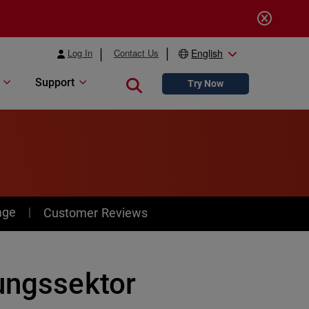
Log In
Contact Us
English
Support
Close search
Try Now
age
Customer Reviews
dungssektor