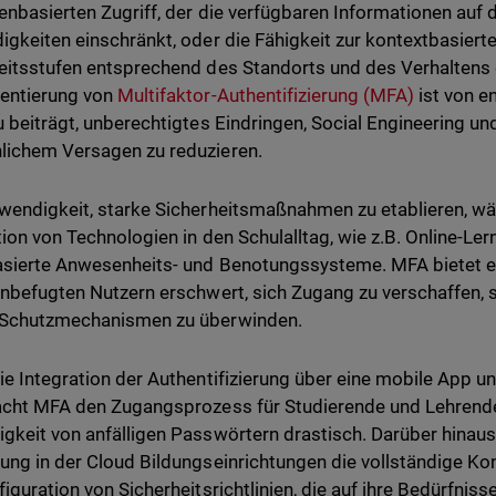
lenbasierten Zugriff, der die verfügbaren Informationen auf
igkeiten einschränkt, oder die Fähigkeit zur kontextbasierten
eitsstufen entsprechend des Standorts und des Verhaltens 
entierung von
Multifaktor-Authentifizierung (MFA)
ist von e
u beiträgt, unberechtigtes Eindringen, Social Engineering un
ichem Versagen zu reduzieren.
wendigkeit, starke Sicherheitsmaßnahmen zu etablieren, w
tion von Technologien in den Schulalltag, wie z.B. Online-Le
sierte Anwesenheits- und Benotungssysteme. MFA bietet ei
unbefugten Nutzern erschwert, sich Zugang zu verschaffen, s
 Schutzmechanismen zu überwinden.
ie Integration der Authentifizierung über eine mobile App 
acht MFA den Zugangsprozess für Studierende und Lehrende
gkeit von anfälligen Passwörtern drastisch. Darüber hinaus
ung in der Cloud Bildungseinrichtungen die vollständige Ko
figuration von Sicherheitsrichtlinien, die auf ihre Bedürfniss