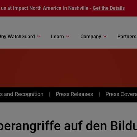
 us at Impact North America in Nashville -
Get the Details
hy WatchGuard
Learn
Company
Partners
s and Recognition
Press Releases
Press Cover
berangriffe auf den Bil