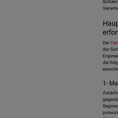
Schüler
Verantw
Haup
erfo
Der
Dat
der Sic
Enginee
die fol
einschl
1- Ma
Zunächs
gegenüb
Segment
potenzi