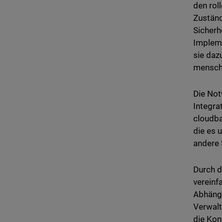
den rol
Zuständ
Sicherh
Implem
sie daz
menschl
Die Not
Integra
cloudba
die es 
andere
Durch d
vereinf
Abhängi
Verwalt
die Kon