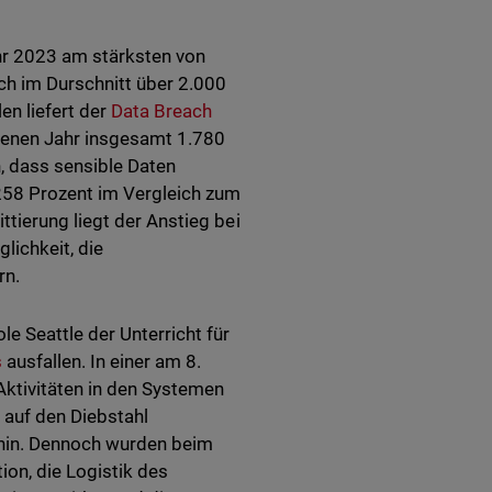
hr 2023 am stärksten von
h im Durschnitt über 2.000
en liefert der
Data Breach
genen Jahr insgesamt 1.780
n, dass sensible Daten
258 Prozent im Vergleich zum
tierung liegt der Anstieg bei
lichkeit, die
rn.
e Seattle der Unterricht für
s
ausfallen. In einer am 8.
Aktivitäten in den Systemen
 auf den Diebstahl
 hin. Dennoch wurden beim
on, die Logistik des