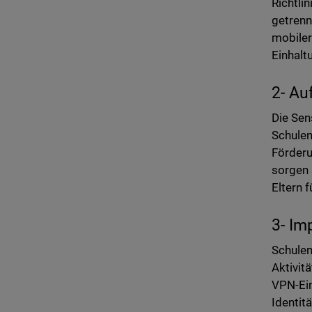
Richtli
getrenn
mobiler
Einhalt
2- Au
Die Sen
Schulen
Förderu
sorgen 
Eltern 
3- Im
Schulen
Aktivit
VPN-Ein
Identit