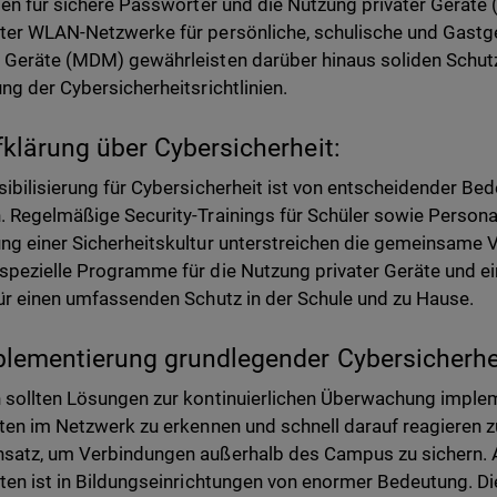
nien für sichere Passwörter und die Nutzung privater Geräte 
ter WLAN-Netzwerke für persönliche, schulische und Gastg
 Geräte (MDM) gewährleisten darüber hinaus soliden Schutz
ung der Cybersicherheitsrichtlinien.
fklärung über Cybersicherheit:
sibilisierung für Cybersicherheit ist von entscheidender Be
. Regelmäßige Security-Trainings für Schüler sowie Personal
ng einer Sicherheitskultur unterstreichen die gemeinsame 
spezielle Programme für die Nutzung privater Geräte und e
für einen umfassenden Schutz in der Schule und zu Hause.
plementierung grundlegender Cybersicherhe
 sollten Lösungen zur kontinuierlichen Überwachung imple
äten im Netzwerk zu erkennen und schnell darauf reagieren zu
satz, um Verbindungen außerhalb des Campus zu sichern. 
äten ist in Bildungseinrichtungen von enormer Bedeutung. Die