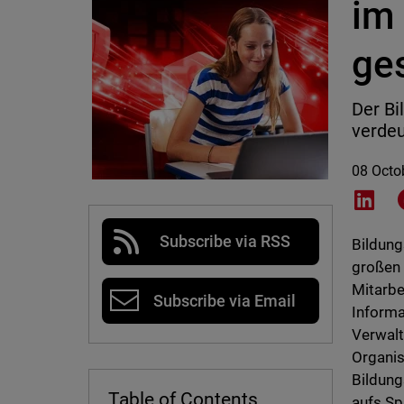
im
ge
Der Bi
verdeu
08 Octo
Shar
Subscribe via RSS
Bildung
großen 
Mitarbe
Subscribe via Email
Informa
Verwalt
Organis
Bildung
Table of Contents
aufs Sp