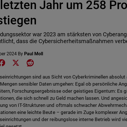
 letzten Jahr um 258 Pr
stiegen
ldungssektor war 2023 am stärksten von Cyberangr
tlicht, dass die Cybersicherheitsmaßnahmen ver
ber 2024
By
Paul Moll
e on LinkedIn
Share on Facebook
Share on X
Share on Reddit
seinrichtungen sind aus Sicht von Cyberkriminellen absolut at
Mengen sensibler Daten umgehen: Egal ob persönliche An
itern, Forschungsergebnisse oder geistiges Eigentum: Es gib
tionen, die sich schnell zu Geld machen lassen. Und anges
ung von IT-Strukturen und oftmals schwacher Abwehrmecha
ationen eine leichte Beute – gerade im Zuge komplexer Angr
seinrichtungen und der reibungslose interne Betrieb wird viel
iel gesetzt.