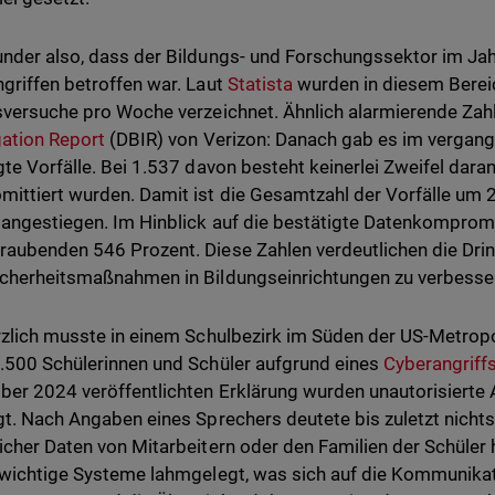
nder also, dass der Bildungs- und Forschungssektor im Ja
griffen betroffen war. Laut
Statista
wurden in diesem Bereic
sversuche pro Woche verzeichnet. Ähnlich alarmierende Zahl
gation Report
(DBIR) von Verizon: Danach gab es im vergan
gte Vorfälle. Bei 1.537 davon besteht keinerlei Zweifel dara
ittiert wurden. Damit ist die Gesamtzahl der Vorfälle um 
 angestiegen. Im Hinblick auf die bestätigte Datenkompromit
aubenden 546 Prozent. Diese Zahlen verdeutlichen die Dring
cherheitsmaßnahmen in Bildungseinrichtungen zu verbesse
rzlich musste in einem Schulbezirk im Süden der US-Metropol
.500 Schülerinnen und Schüler aufgrund eines
Cyberangriff
er 2024 veröffentlichten Erklärung wurden unautorisierte 
gt. Nach Angaben eines Sprechers deutete bis zuletzt nichts
icher Daten von Mitarbeitern oder den Familien der Schüler
 wichtige Systeme lahmgelegt, was sich auf die Kommunikati