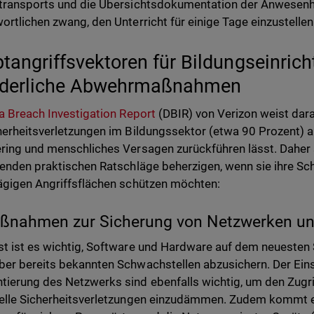
transports und die Übersichtsdokumentation der Anwesenhe
ortlichen zwang, den Unterricht für einige Tage einzustellen
tangriffsvektoren für Bildungseinric
rderliche Abwehrmaßnahmen
a Breach Investigation Report
(DBIR) von Verizon weist dara
herheitsverletzungen im Bildungssektor (etwa 90 Prozent) 
ring und menschliches Versagen zurückführen lässt. Daher 
genden praktischen Ratschläge beherzigen, wenn sie ihre S
ägigen Angriffsflächen schützen möchten:
ßnahmen zur Sicherung von Netzwerken un
t ist es wichtig, Software und Hardware auf dem neuesten 
er bereits bekannten Schwachstellen abzusichern. Der Einsa
ierung des Netzwerks sind ebenfalls wichtig, um den Zugr
elle Sicherheitsverletzungen einzudämmen. Zudem kommt e