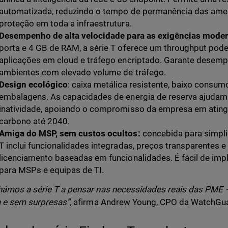
automatizada, reduzindo o tempo de permanência das amea
proteção em toda a infraestrutura.
Desempenho de alta velocidade para as exigências moder
porta e 4 GB de RAM, a série T oferece um throughput pode
aplicações em cloud e tráfego encriptado. Garante desem
ambientes com elevado volume de tráfego.
Design ecológico
: caixa metálica resistente, baixo consu
embalagens. As capacidades de energia de reserva ajudam
inatividade, apoiando o compromisso da empresa em atingi
carbono até 2040.
Amiga do MSP, sem custos ocultos:
concebida para simplic
T inclui funcionalidades integradas, preços transparentes 
licenciamento baseadas em funcionalidades. É fácil de impl
para MSPs e equipas de TI.
ámos a série T a pensar nas necessidades reais das PME 
 e sem surpresas”,
afirma Andrew Young, CPO da WatchGua