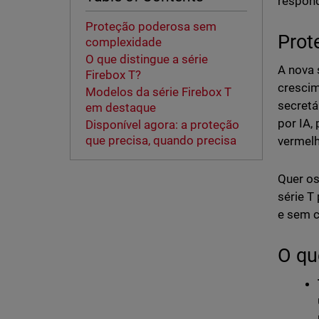
respond
Proteção poderosa sem
Prot
complexidade
O que distingue a série
A nova 
Firebox T?
crescim
Modelos da série Firebox T
secretá
em destaque
por IA,
Disponível agora: a proteção
que precisa, quando precisa
vermelh
Quer os
série T
e sem 
O qu