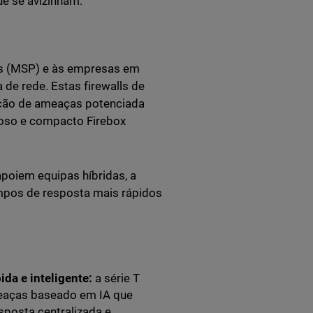
e se avizinham.
dos (MSP) e às empresas em
de rede. Estas firewalls de
eção de ameaças potenciada
roso e compacto Firebox
apoiem equipas híbridas, a
mpos de resposta mais rápidos
da e inteligente:
a série T
meaças baseado em IA que
esposta centralizada e