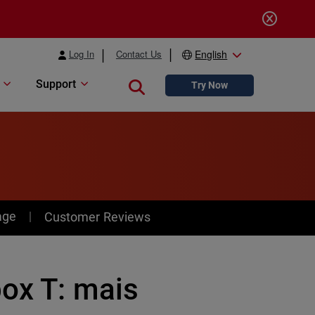
Log In
Contact Us
English
Support
Close search
Try Now
age
Customer Reviews
box T: mais