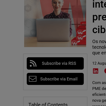
int
pr
ci
Os no
tecnol
que en
Subscribe via RSS
12 Augu
Shar
Subscribe via Email
Com as 
PME de 
eficien
nova ge
Table of Contents