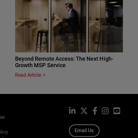
Beyond Remote Access: The Next High-
Growth MSP Service
Read Article
LinkedIn
X
Facebook
Instagram
YouTub
ter
Email Us
licy