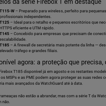
los da série Firebox T em destaque
T115-W
– Preparado para wireless, perfeito para pequenas 
profissionais independentes.
T125
– Ideal para o retalho e pequenos escritórios que ne
HTTPS eficiente e UTM rápido.
T145
– Concebido para empresas que precisam de conectiv
escalabilidade.
T185
– A firewall de secretária mais potente da linha — d
elevado tráfego e grandes filiais.
onível agora: a proteção que precisa,
irebox T185 disponível já em agosto e os restantes mode
 os MSPs e as PME podem agora proteger as suas redes c
ria mais avançados da WatchGuard até à data.
rameaças não estão a abrandar, mas com a série T da Wat
 não.