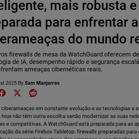
eligente, mais robusta 
eparada para enfrentar 
berameaças do mundo r
vos firewalls de mesa da WatchGuard oferecem 
ogia de IA, desempenho rápido e segurança esca
frentam ameaças cibernéticas reais.
st 2025
By
Sam Manjarres
e on LinkedIn
Share on Facebook
Share on X
Share on Reddit
ciberameaças em constante evolução e as tecnologias a 
hoje não têm outra escolha senão modernizar as suas red
tes e competitivas. A WatchGuard está preparada para as 
ração da série Firebox Tabletop: firewalls preparadas para 