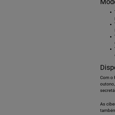
Mode
Disp
Com o F
outono,
secretá
As cibe
também