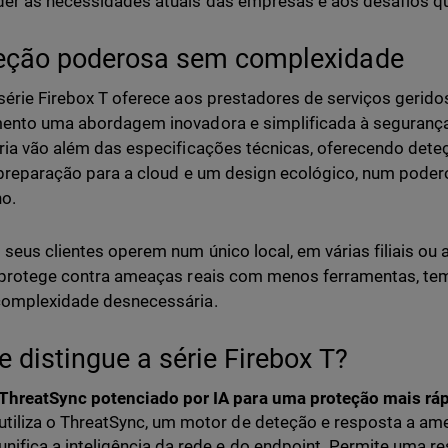
er às necessidades atuais das empresas e aos desafios qu
eção poderosa sem complexidade
série Firebox T oferece aos prestadores de serviços geri
ento uma abordagem inovadora e simplificada à segurança 
ria vão além das especificações técnicas, oferecendo det
 preparação para a cloud e um design ecológico, num pode
o.
 seus clientes operem num único local, em várias filiais ou 
 protege contra ameaças reais com menos ferramentas, te
complexidade desnecessária.
e distingue a série Firebox T?
ThreatSync potenciado por IA para uma proteção mais rápi
utiliza o ThreatSync, um motor de deteção e resposta a a
unifica a inteligência da rede e do endpoint. Permite uma r