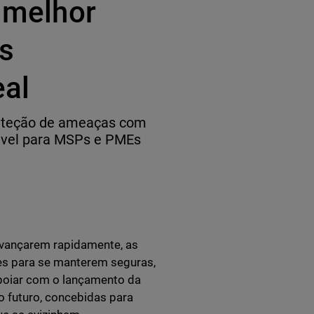
e melhor
as
eal
deteção de ameaças com
lável para MSPs e PMEs
avançarem rapidamente, as
es para se manterem seguras,
apoiar com o lançamento da
o futuro, concebidas para