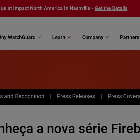
 us at Impact North America in Nashville -
Get the Details
hy WatchGuard
Learn
Company
Partners
s and Recognition
Press Releases
Press Cover
nheça a nova série Fire