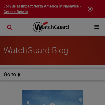
Skip to main content
Join us at Impact North America in Nashville -
Get the Details
Open mobi
Close search
WatchGuard Blog
Go to