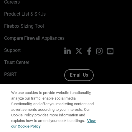
Careers
Product List & SKUs
Firebox Sizing Tool
Compare Firewall Appliances
Support
LinkedIn
X
Facebook
Instagram
YouTube
Trust Center
PSIRT
Email Us
Cookie Policy
We use cookies to provide website functionality,
analyze our traffic, enable social media
Privacy Policy
functionality, and offer you marketing content and
advertisements according to your interests. Our
Media & Brand Kit
Cookie Policy provides more information and
explains how to amend your cookie settings.
View
Manage Email Preferences
our Cookie Policy