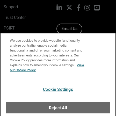
Support
LinkedIn
X
Facebook
Instagram
YouTube
Trust Center
PSIRT
Email Us
Cookie Policy
We use cookies to provide website functionality,
analyze our traffic, enable social media
Privacy Policy
functionality, and offer you marketing content and
advertisements according to your interests. Our
Media & Brand Kit
Cookie Policy provides more information and
explains how to amend your cookie settings.
View
Manage Email Preferences
our Cookie Policy
Cookie Settings
English
Copyright © 1996-2026 WatchGuard Technologies, Inc. All
Reject All
Rights Reserved.