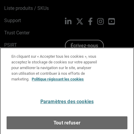
Liste produits / SKUs
Support
LinkedIn
X
Facebook
Instagram
YouTube
Trust Center
PSIRT
Écrivez-nous
En cliquant sur « Accepter tous les cookies », vous
Avis sur les cookies
acceptez le stockage de cookies sur votre appareil
pour améliorer la navigation sur le site, analyser
Politique de confidentialité
son utilisation et contribuer à nos efforts de
marketing.
Politique régissant les cookies
Charte Graphique
Préférences email
Paramètres des cookies
Français
Tout refuser
Copyright © 1996-2026 WatchGuard Technologies, Inc.