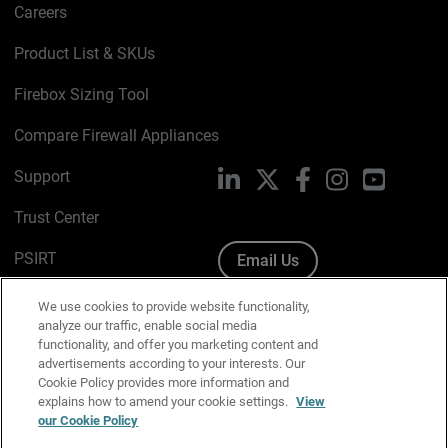
Careers
Product List & SKUs
Firebox Sizing Tool
Compare Firewall Appliances
Support
LinkedIn
X
Facebook
Instagram
YouTube
Trust Center
PSIRT
Email Us
Cookie Policy
We use cookies to provide website functionality,
analyze our traffic, enable social media
Privacy Policy
functionality, and offer you marketing content and
advertisements according to your interests. Our
Media & Brand Kit
Cookie Policy provides more information and
explains how to amend your cookie settings.
View
Manage Email Preferences
our Cookie Policy