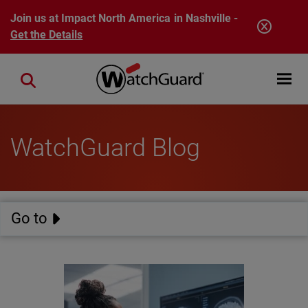
Skip to main content
Join us at Impact North America in Nashville -
Get the Details
Open mobi
Close search
WatchGuard Blog
Go to