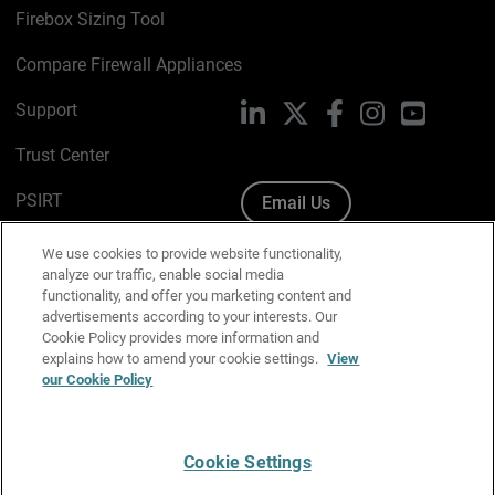
Firebox Sizing Tool
Compare Firewall Appliances
Support
LinkedIn
X
Facebook
Instagram
YouTube
Trust Center
PSIRT
Email Us
Cookie Policy
We use cookies to provide website functionality,
analyze our traffic, enable social media
Privacy Policy
functionality, and offer you marketing content and
advertisements according to your interests. Our
Media & Brand Kit
Cookie Policy provides more information and
explains how to amend your cookie settings.
View
Manage Email Preferences
our Cookie Policy
Cookie Settings
English