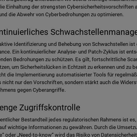
die Einhaltung der strengsten Cybersicherheitsvorschriften 
 und die Abwehr von Cyberbedrohungen zu optimieren.
ntinuierliches Schwachstellenmana
aktive Identifizierung und Behebung von Schwachstellen ist 
nce. Ein kontinuierlicher Analyse- und Patch-Zyklus ist en
enden Bedrohungen zu schützen. Es gilt, fortschrittliche Sc
tzen, um Sicherheitslücken in Echtzeit zu erkennen und zu 
cht die Implementierung automatisierter Tools für regelmä
 nicht nur den Vorschriften, sondern stärkt auch die Wider
hmens gegen Cyberangriffe.
renge Zugriffskontrolle
entlicher Bestandteil jedes regulatorischen Rahmens ist es,
 auf wichtige Informationen zu gewähren. Durch die Umsetzu
ge“ oder „Need-to-know“ wird das Risiko von Datensicherhei