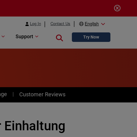
Log In
Contact Us
English
Support
Close search
Try Now
age
Customer Reviews
 Einhaltung