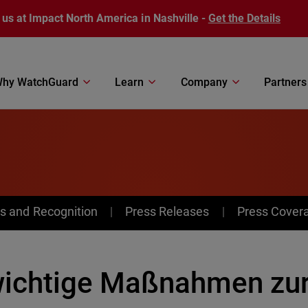
 us at Impact North America in Nashville -
Get the Details
hy WatchGuard
Learn
Company
Partners
s and Recognition
Press Releases
Press Cover
wichtige Maßnahmen zur