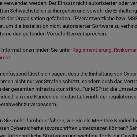
 verwendet werden. Der Einsatz nicht autorisierter oder ve
ften Schwachstellen einhergehen und sowohl die Einhaltung 
eit der Organisation gefährden. IT-Verantwortliche bzw. M
en, um die Installation nicht autorisierter Software zu verhin
steme den geltenden Vorschriften entsprechen.
 Informationen finden Sie unter
Reglementierung, Risikoma
arenz
.
nfassend lässt sich sagen, dass die Einhaltung von Cyber
hmen nicht nur vor Strafen schützt, sondern auch das Vertr
der gesamten Infrastruktur stärkt. Für MSP ist die Umse
idend, um ihre Kunden durch das Labyrinth der regulatoris
berabwehr zu verbessern.
 Sie mehr darüber erfahren, wie Sie als MSP Ihre Kunden be
sten Cybersicherheitsvorschriften unterstützen können? Se
wir fortschrittliche Strategien und wichtige Tools zur Gew