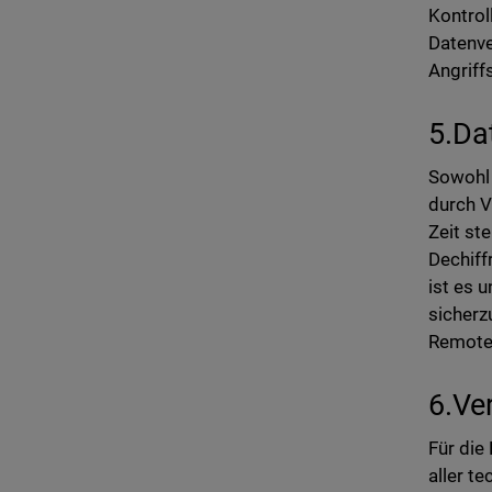
Kontrol
Datenve
Angriff
5.Da
Sowohl 
durch V
Zeit st
Dechiff
ist es 
sicherz
Remote
6.Ve
Für die
aller t