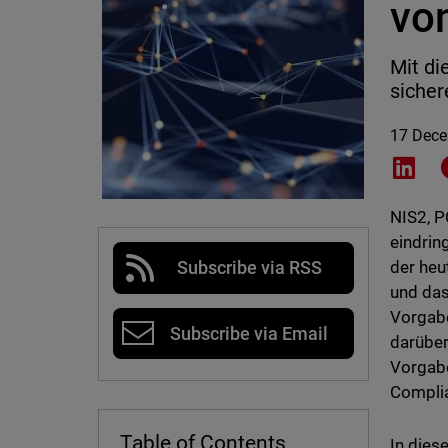
vo
Mit di
sicher
17 Dec
Shar
NIS2, P
eindrin
der heu
Subscribe via RSS
und das
Vorgabe
Subscribe via Email
darüber
Vorgabe
Complia
Table of Contents
In dies