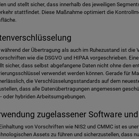
len und stellt sicher, dass innerhalb des jeweiligen Segments
rkehr stattfindet. Diese Maßnahme optimiert die Kontrollmö
sfläche.
tenverschlüsselung
während der Übertragung als auch im Ruhezustand ist die 
orschriften wie die DSGVO und HIPAA vorgeschrieben. Eine
ellt sicher, dass selbst abgefangene Daten nicht ohne den 
rierungsschlüssel verwendet werden können. Gerade für M
unerlässlich, die Verschlüsselungsstandards auf dem neuest
ustellen, dass alle Datenübertragungen angemessen geschüt
- oder hybriden Arbeitsumgebungen.
rwendung zugelassener Software un
 Einhaltung von Vorschriften wie NIS2 und CMMC ist es unerl
echnologischen Assets zu führen und sicherzustellen, dass nu