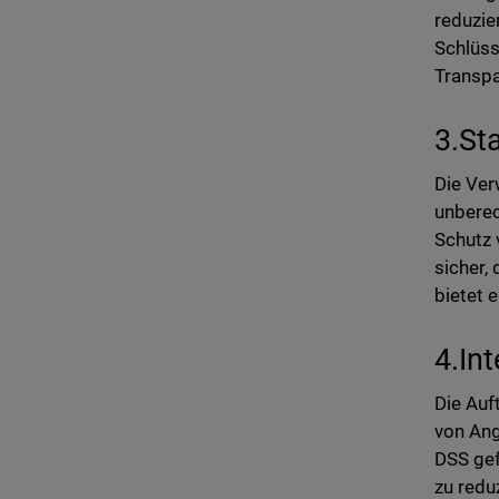
reduzie
Schlüss
Transpa
3.St
Die Ver
unberec
Schutz 
sicher,
bietet 
4.In
Die Auf
von Ang
DSS gef
zu redu