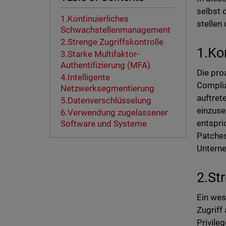
selbst 
1.Kontinuierliches
stellen
Schwachstellenmanagement
2.Strenge Zugriffskontrolle
1.Ko
3.Starke Multifaktor-
Authentifizierung (MFA)
Die pro
4.Intelligente
Complia
Netzwerksegmentierung
auftret
5.Datenverschlüsselung
einzuse
6.Verwendung zugelassener
entspri
Software und Systeme
Patches
Unterne
2.St
Ein wes
Zugriff
Privile