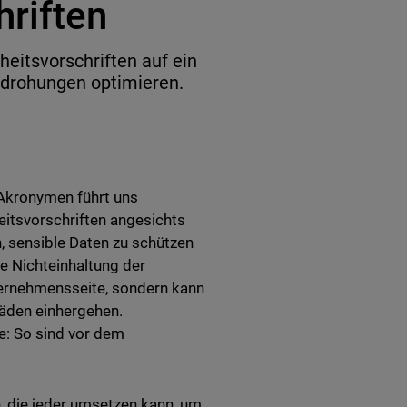
hriften
itsvorschriften auf ein
edrohungen optimieren.
Akronymen führt uns
heitsvorschriften angesichts
, sensible Daten zu schützen
ie Nichteinhaltung der
ternehmensseite, sondern kann
häden einhergehen.
e: So sind vor dem
 die jeder umsetzen kann, um