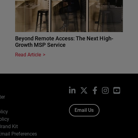
Beyond Remote Access: The Next High-
Growth MSP Service
Read Article
LinkedIn
X
Facebook
Instagram
YouTub
ter
Email Us
licy
olicy
rand Kit
mail Preferences