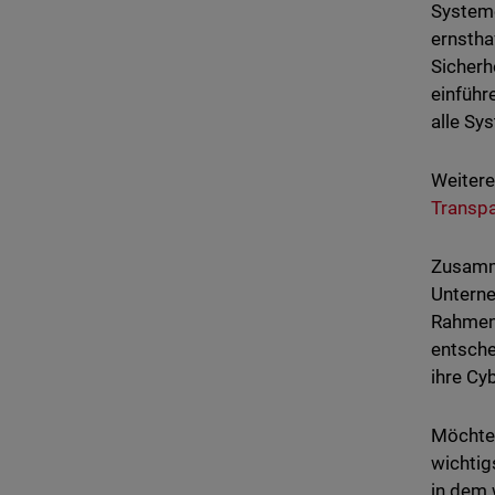
Systeme
ernstha
Sicherh
einführ
alle Sy
Weitere
Transp
Zusamme
Unterne
Rahmen 
entsche
ihre Cy
Möchten
wichtig
in dem 