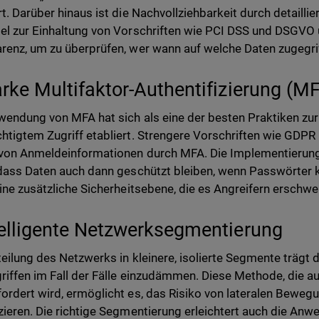
rt. Darüber hinaus ist die Nachvollziehbarkeit durch detaillie
el zur Einhaltung von Vorschriften wie PCI DSS und DSGVO 
renz, um zu überprüfen, wer wann auf welche Daten zugegrif
arke Multifaktor-Authentifizierung (M
wendung von MFA hat sich als eine der besten Praktiken zu
htigtem Zugriff etabliert. Strengere Vorschriften wie GD
von Anmeldeinformationen durch MFA. Die Implementierung 
 dass Daten auch dann geschützt bleiben, wenn Passwörter
eine zusätzliche Sicherheitsebene, die es Angreifern erschwer
telligente Netzwerksegmentierung
teilung des Netzwerks in kleinere, isolierte Segmente trägt 
riffen im Fall der Fälle einzudämmen. Diese Methode, die a
ordert wird, ermöglicht es, das Risiko von lateralen Bewe
zieren. Die richtige Segmentierung erleichtert auch die A