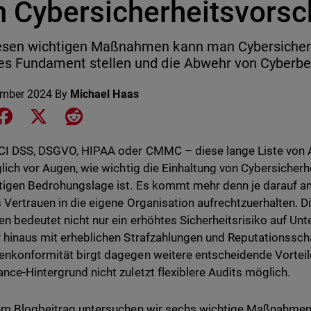
n Cybersicherheitsvorsc
esen wichtigen Maßnahmen kann man Cybersicherhe
es Fundament stellen und die Abwehr von Cyberb
ember 2024
By
Michael Haas
e on LinkedIn
Share on Facebook
Share on X
Share on Reddit
CI DSS, DSGVO, HIPAA oder CMMC – diese lange Liste von 
glich vor Augen, wie wichtig die Einhaltung von Cybersicher
tigen Bedrohungslage ist. Es kommt mehr denn je darauf an
 Vertrauen in die eigene Organisation aufrechtzuerhalten. D
n bedeutet nicht nur ein erhöhtes Sicherheitsrisiko auf Un
 hinaus mit erheblichen Strafzahlungen und Reputationssc
nkonformität birgt dagegen weitere entscheidende Vorteil
nce-Hintergrund nicht zuletzt flexiblere Audits möglich.
em Blogbeitrag untersuchen wir sechs wichtige Maßnahmen,