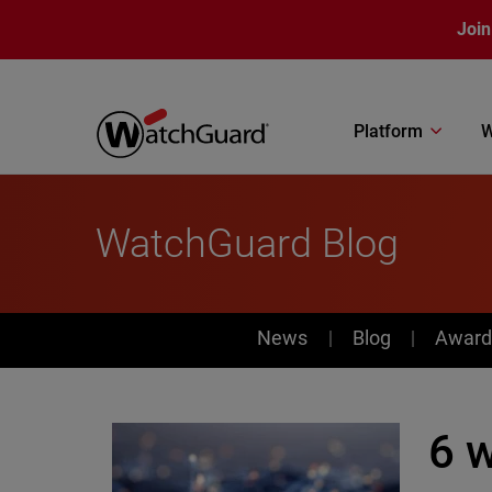
Skip to main content
Join
Platform
W
WatchGuard Blog
News
News
Blog
Award
6 