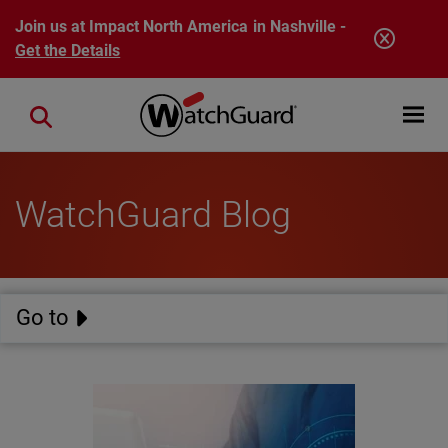
Skip to main content
Join us at Impact North America in Nashville -
Get the Details
Open mobi
Close search
WatchGuard Blog
Go to