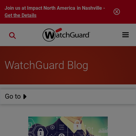
Skip to main content
Join us at Impact North America in Nashville -
Get the Details
Open mobi
Close search
WatchGuard Blog
Go to