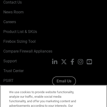
Contact Us
News Room
Careers
Product List & SKUs
Firebox Sizing Tool
Compare Firewall Appliances
Support
LinkedIn
X
Facebook
Instagram
YouTube
Trust Center
PSIRT
Email Us
Cookie Policy
We use cookies to provide website functionality,
analyze our traffic, enable social media
Privacy Policy
functionality, and offer you marketing content and
advertisements according to your interests. Our