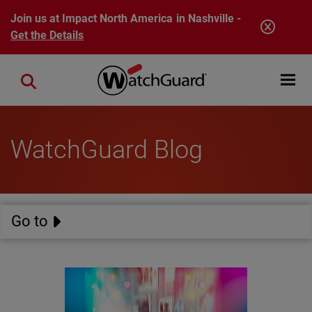
Skip to main content
Join us at Impact North America in Nashville -
Get the Details
Open mobi
Close search
WatchGuard Blog
Go to