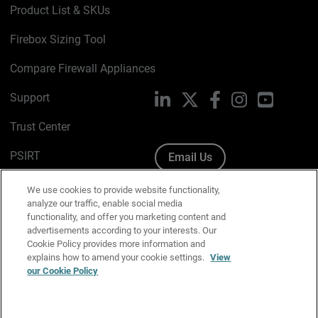
Product List & SKUs
Firebox Sizing Tool
Compare Firewall Appliances
Support
LinkedIn
X
Facebook
Instagram
YouTube
Trust Center
PSIRT
Email Us
Cookie Policy
We use cookies to provide website functionality,
analyze our traffic, enable social media
Privacy Policy
functionality, and offer you marketing content and
advertisements according to your interests. Our
Media & Brand Kit
Cookie Policy provides more information and
explains how to amend your cookie settings.
View
Manage Email Preferences
our Cookie Policy