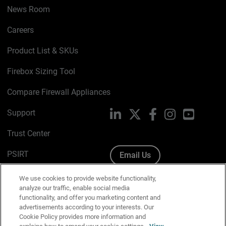
News Room
Careers
Product List & SKUs
Firebox Sizing Tool
Compare Firewall Appliances
Support
LinkedIn
X
Facebook
Instagram
YouTube
Trust Center
PSIRT
Email Us
Cookie Policy
We use cookies to provide website functionality,
analyze our traffic, enable social media
Privacy Policy
functionality, and offer you marketing content and
advertisements according to your interests. Our
Media & Brand Kit
Cookie Policy provides more information and