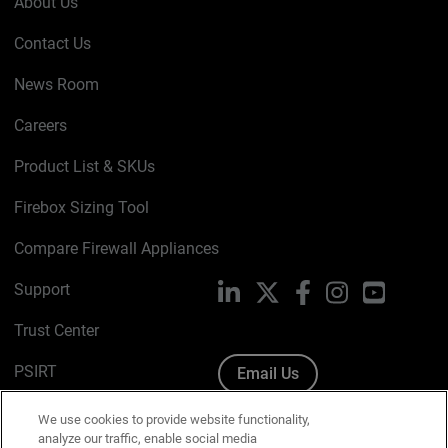
About Us
Contact Us
News Room
Careers
Product List & SKUs
Firebox Sizing Tool
Compare Firewall Appliances
Support
LinkedIn
X
Facebook
Instagram
YouTube
Trust Center
PSIRT
Email Us
Cookie Policy
We use cookies to provide website functionality,
analyze our traffic, enable social media