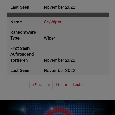
November 2022
CryWiper
Wiper
November 2022
November 2022
Seitennummerierung
« First
‹‹
16
››
Last »