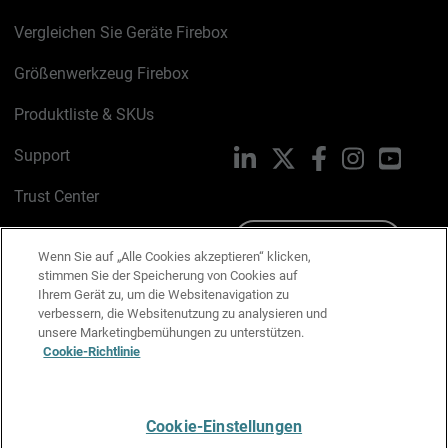
Vergleichen Sie Geräte Firebox
Größenwerkzeug Firebox
Produktliste & SKUs
Support
LinkedIn
X
Facebook
Instagram
YouTu
Trust Center
PSIRT
Schreiben Sie uns
Wenn Sie auf „Alle Cookies akzeptieren“ klicken,
stimmen Sie der Speicherung von Cookies auf
Cookie-Richtlinie
Ihrem Gerät zu, um die Websitenavigation zu
verbessern, die Websitenutzung zu analysieren und
Datenschutzrichtlinie
unsere Marketingbemühungen zu unterstützen.
Cookie-Richtlinie
Media & Brand Kit
E-Mail-Präferenzen verwalten
Cookie-Einstellungen