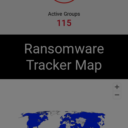
Active Groups
115
Ransomware
Tracker Map
Chart
Map of unspecified region with 1 data series.