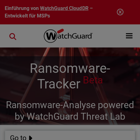
Direkt zum Inhalt
Einführung von
WatchGuard CloudDR
–
Entwickelt für MSPs
Open mobi
Close search
Ransomware-
Beta
Tracker
Ransomware-Analyse powered
by WatchGuard Threat Lab
Go to