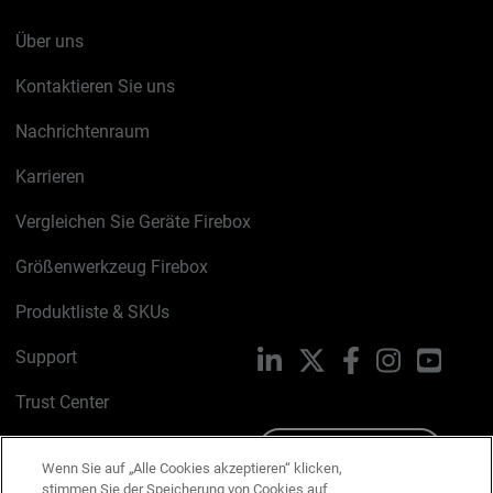
Über uns
Kontaktieren Sie uns
Nachrichtenraum
Karrieren
Vergleichen Sie Geräte Firebox
Größenwerkzeug Firebox
Produktliste & SKUs
Support
LinkedIn
X
Facebook
Instagram
YouTu
Trust Center
PSIRT
Schreiben Sie uns
Wenn Sie auf „Alle Cookies akzeptieren“ klicken,
stimmen Sie der Speicherung von Cookies auf
Cookie-Richtlinie