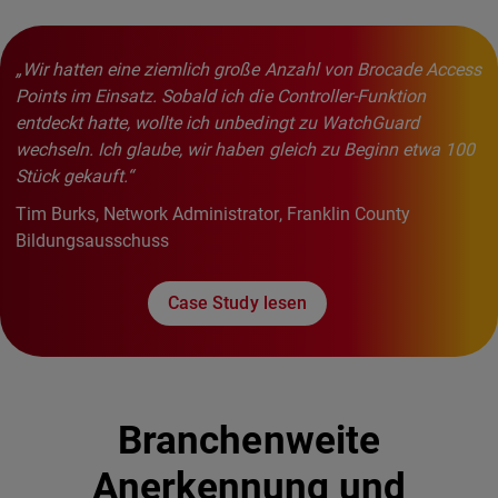
„Wir hatten eine ziemlich große Anzahl von Brocade Access
Points im Einsatz. Sobald ich die Controller-Funktion
entdeckt hatte, wollte ich unbedingt zu WatchGuard
wechseln. Ich glaube, wir haben gleich zu Beginn etwa 100
Stück gekauft.“
Tim Burks, Network Administrator, Franklin County
Bildungsausschuss
Case Study lesen
Branchenweite
Anerkennung und