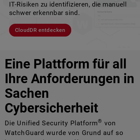
IT-Risiken zu identifizieren, die manuell
Unternehmensumgebungen.
zu verlieren.
ermöglicht.
schwer erkennbar sind.
Modelle entdecken
Lernen Sie Rai kennen
Lernen Sie WatchGuard EDR kennen
CloudDR entdecken
Eine Plattform für all
Ihre Anforderungen in
Sachen
Cybersicherheit
®
Die Unified Security Platform
von
WatchGuard wurde von Grund auf so