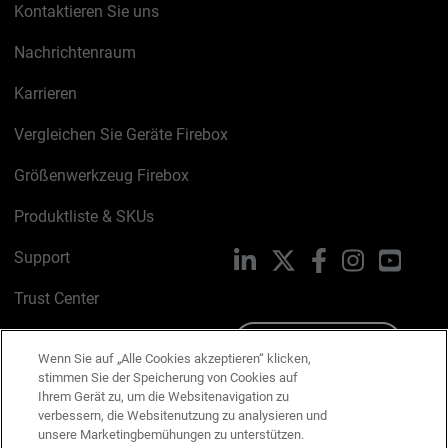
Kontaktieren Sie uns
Nachrichtenraum
Karrieren
Vergleichen Sie Geräte Firebox
Größenwerkzeug Firebox
Produktliste & SKUs
Support
LinkedIn
X
Facebook
Instagram
YouTu
Trust Center
PSIRT
Schreiben Sie uns
Wenn Sie auf „Alle Cookies akzeptieren“ klicken,
stimmen Sie der Speicherung von Cookies auf
Cookie-Richtlinie
Ihrem Gerät zu, um die Websitenavigation zu
verbessern, die Websitenutzung zu analysieren und
Datenschutzrichtlinie
unsere Marketingbemühungen zu unterstützen.