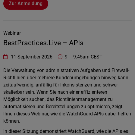
Zur Anmeldung
Webinar
BestPractices.Live – APIs
WatchGuard Technologies
https://www.watchguard.com/wgrd-
11 September 2026
9
–
9:45am CEST
Online
Die Verwaltung von administrativen Aufgaben und Firewall-
Richtlinien über mehrere Kundenumgebungen hinweg kann
zeitaufwendig, anfällig für Inkonsistenzen und schwer
skalierbar sein. Wenn Sie nach einer effizienteren
Möglichkeit suchen, das Richtlinienmanagement zu
automatisieren und Bereitstellungen zu optimieren, zeigt
Ihnen dieses Webinar, wie die WatchGuard-APIs dabei helfen
können.
In dieser Sitzung demonstriert WatchGuard, wie die APIs es