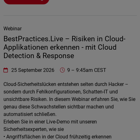
Webinar
BestPractices.Live – Risiken in Cloud-
Applikationen erkennen - mit Cloud
Detection & Response
WatchGuard Technologies
https://www.watchguard.com/wgrd-
25 September 2026
9
–
9:45am CEST
Online
Cloud-Sicherheitslücken entstehen selten durch Hacker –
sondern durch Fehlkonfigurationen, Schatten-IT und
unsichtbare Risiken. In diesem Webinar erfahren Sie, wie Sie
genau diese Schwachstellen sichtbar machen und
automatisiert schließen.
Erleben Sie in einer Live-Demo mit unseren
Sicherheitsexperten, wie sie
• Angriffsflächen in der Cloud frühzeitig erkennen