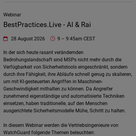
Webinar
BestPractices.Live - AI & Rai
WatchGuard Technologies
https://www.watchguard.com/wgrd-
28 August 2026
9
–
9:45am CEST
Online
In der sich heute rasant verändernden
Bedrohungslandschaft sind MSPs nicht mehr durch die
Verfügbarkeit von Sicherheitstools eingeschränkt, sondern
durch ihre Fähigkeit, ihre Abläufe schnell genug zu skalieren,
um mit KI-gesteuerten Angriffen in Maschinen-
Geschwindigkeit mithalten zu können. Da Angreifer
zunehmend eigenständige und automatisierte Techniken
einsetzen, haben traditionelle, auf den Menschen
ausgerichtete Sicherheitsmodelle Mühe, Schritt zu halten.
In diesem Webinar werden die Vertriebsingenieure von
WatchGuard folgende Themen beleuchten: