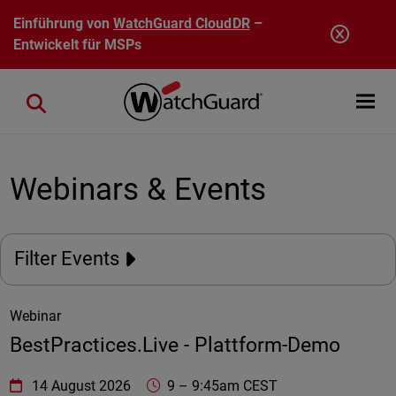
Direkt zum Inhalt
Einführung von
WatchGuard CloudDR
–
Entwickelt für MSPs
Open mobi
Close search
Webinars & Events
Filter Events
Webinar
BestPractices.Live - Plattform-Demo
WatchGuard Technologies
https://www.watchguard.com/wgrd-
14 August 2026
9
–
9:45am CEST