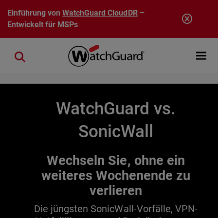
Direkt zum Inhalt
Einführung von
WatchGuard CloudDR
–
Entwickelt für MSPs
Open mobi
Close search
WatchGuard vs.
SonicWall
Wechseln Sie, ohne ein
weiteres Wochenende zu
verlieren
Die jüngsten SonicWall-Vorfälle, VPN-