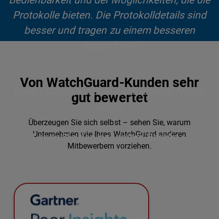
Bedienbarkeit und der Möglichkeiten, die die
Protokolle bieten. Die Protokolldetails sind
besser und tragen zu einem besseren
Support bei.“
Von WatchGuard-Kunden sehr
Brian LaDuca, Inhaber der Excalibur Miretti
gut bewertet
Group
Überzeugen Sie sich selbst – sehen Sie, warum
Unternehmen wie Ihres WatchGuard anderen
Lesen Sie den gesamten Bericht >
Mitbewerbern vorziehen.