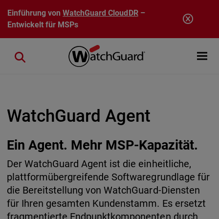
Direkt zum Inhalt
Einführung von
WatchGuard CloudDR
–
Entwickelt für MSPs
Open mobi
Close search
WatchGuard Agent
Ein Agent. Mehr MSP-Kapazität.
Der WatchGuard Agent ist die einheitliche,
plattformübergreifende Softwaregrundlage für
die Bereitstellung von WatchGuard-Diensten
für Ihren gesamten Kundenstamm. Es ersetzt
fragmentierte Endpunktkomponenten durch