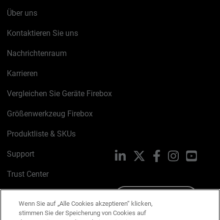
Über uns
Kontaktieren Sie uns
Nachrichtenraum
Karrieren
Vergleichen Sie Geräte Firebox
Größenwerkzeug Firebox
Produktliste & SKUs
Support
LinkedIn
X
Facebook
Instagram
YouTu
Trust Center
PSIRT
Schreiben Sie uns
Wenn Sie auf „Alle Cookies akzeptieren“ klicken,
stimmen Sie der Speicherung von Cookies auf
Cookie-Richtlinie