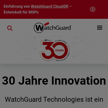
Direkt zum Inhalt
Einführung von
WatchGuard CloudDR
–
Entwickelt für MSPs
Open mobi
Close search
30 Jahre Innovation
WatchGuard Technologies ist ein