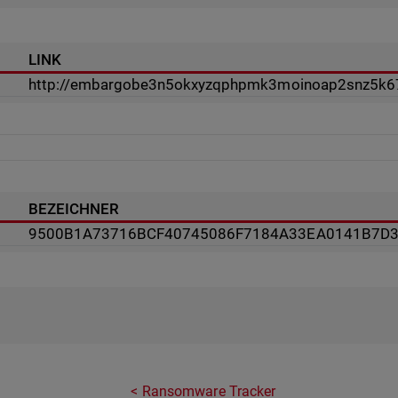
LINK
http://embargobe3n5okxyzqphpmk3moinoap2snz5k67
BEZEICHNER
9500B1A73716BCF40745086F7184A33EA0141B7D3
Ransomware Tracker