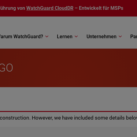
führung von
WatchGuard CloudDR
– Entwickelt für MSPs
arum WatchGuard?
Lernen
Unternehmen
Pa
RGO
r construction. However, we have included some details belo