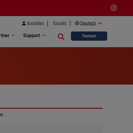
Anmelden
Kontakt
Deutsch
rtner
Support
Close search
Testen!
w.