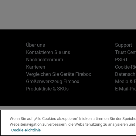
Über uns
Support
Kontaktieren Sie uns
Trust Cen
Nachrichtenraum
PSIRT
Karrieren
Cookie-Ric
Vergleichen Sie Geräte Firebox
Datenschu
Größenwerkzeug Firebox
Media & B
Produktliste & SKUs
E-Mail-Pr
Deutsch
Copyright © 19
Wenn Sie auf „Alle Cookies akzeptieren“ klicken, stimmen Sie der Speich
Websitenavigation zu verbessern, die Websitenutzung zu analysieren un
Cookie-Richtlinie