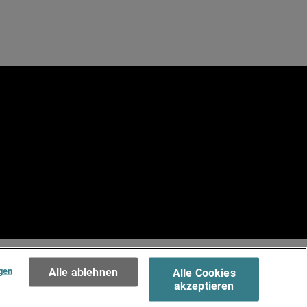
e
.
Terms of Use >
gen
Alle ablehnen
Alle Cookies
akzeptieren