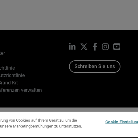
LinkedIn
X
Facebook
Instagram
YouTub
ter
Schreiben Sie uns
htlinie
tzrichtlinie
rand Kit
äferenzen verwalten
96-2026 WatchGuard Technologies, Inc. Alle Rechte vorbehalten
erung von Cookies auf Ihrem Gerät zu, um die
Cookie-Einstellun
d unsere Marketingbemühungen zu unterstützen.