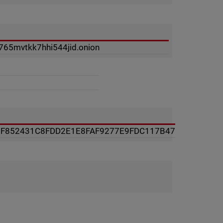
65mvtkk7hhi544jid.onion
F852431C8FDD2E1E8FAF9277E9FDC117B47