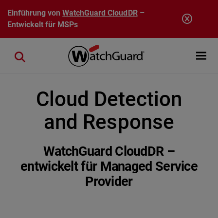
Direkt zum Inhalt
Einführung von
WatchGuard CloudDR
–
Entwickelt für MSPs
Open mobi
Close search
Cloud Detection
and Response
WatchGuard CloudDR –
entwickelt für Managed Service
Provider