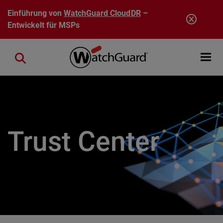
Direkt zum Inhalt
Einführung von
WatchGuard CloudDR
–
Entwickelt für MSPs
Open mobi
Close search
Trust Center