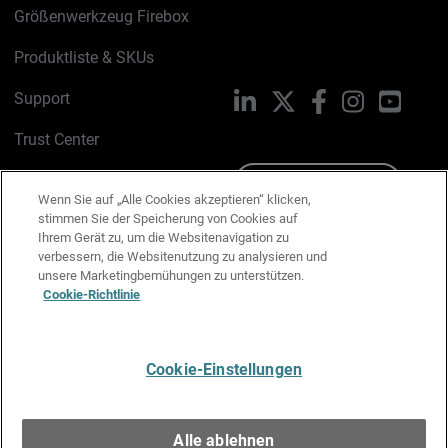
Größenwerkzeug Firebox
Produktliste & SKUs
Support
LinkedIn
X
Facebook
Instagram
YouTu
Trust Center
PSIRT
Schreiben Sie uns
Wenn Sie auf „Alle Cookies akzeptieren“ klicken,
stimmen Sie der Speicherung von Cookies auf
Cookie-Richtlinie
Ihrem Gerät zu, um die Websitenavigation zu
verbessern, die Websitenutzung zu analysieren und
Datenschutzrichtlinie
unsere Marketingbemühungen zu unterstützen.
Cookie-Richtlinie
Media & Brand Kit
E-Mail-Präferenzen verwalten
Cookie-Einstellungen
Deutsch
Alle ablehnen