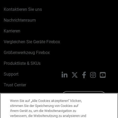
Kontaktieren Sie uns
Nachrichtenraum
Karrieren
Vergleichen Sie Geräte Firebox
Größenwerkzeug Firebox
Produktliste & SKUs
Support
LinkedIn
X
Facebook
Instagram
YouTu
Trust Center
PSIRT
Schreiben Sie uns
Wenn Sie auf „Alle Cookies akzeptieren“ klicken,
stimmen Sie der Speicherung von Cookies auf
Cookie-Richtlinie
Ihrem Gerät zu, um die Websitenavigation zu
verbessern, die Websitenutzung zu analysieren und
Datenschutzrichtlinie