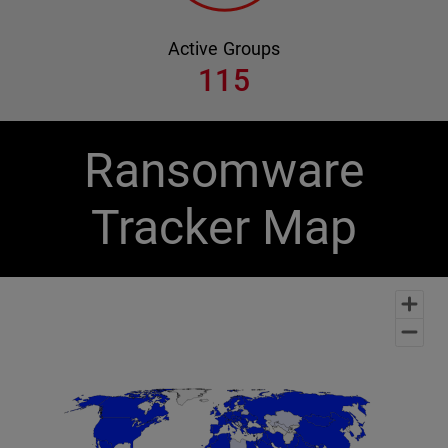
Active Groups
115
Ransomware
Tracker Map
Chart
Map of unspecified region with 1 data series.