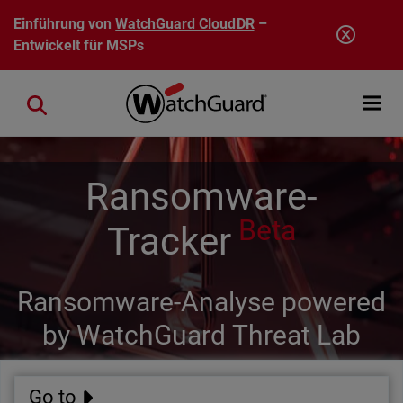
Direkt zum Inhalt
Einführung von
WatchGuard CloudDR
–
Entwickelt für MSPs
Open mobi
Close search
Ransomware-
Beta
Tracker
Ransomware-Analyse powered
by WatchGuard Threat Lab
Go to