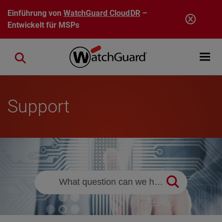
Direkt zum Inhalt
Einführung von
WatchGuard CloudDR
–
Entwickelt für MSPs
Open mobi
Close search
Support