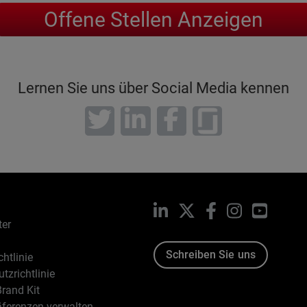
Offene Stellen Anzeigen
Lernen Sie uns über Social Media kennen
LinkedIn
X
Facebook
Instagram
YouTub
ter
Schreiben Sie uns
htlinie
tzrichtlinie
rand Kit
äferenzen verwalten