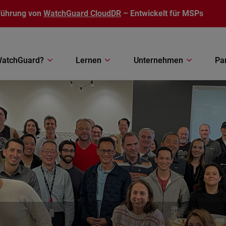
führung von
WatchGuard CloudDR
– Entwickelt für MSPs
atchGuard?
Lernen
Unternehmen
Pa