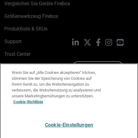
Vergleichen Sie Geräte Firebox
Größenwerkzeug Firebox
Produktliste & SKUs
Support
LinkedIn
X
Facebook
Instagram
YouTu
Trust Center
PSIRT
Schreiben Sie uns
Wenn Sie auf „Alle Cookies akzeptieren“ klicken,
stimmen Sie der Speicherung von Cookies auf
Cookie-Richtlinie
Ihrem Gerät zu, um die Websitenavigation zu
verbessern, die Websitenutzung zu analysieren und
Datenschutzrichtlinie
unsere Marketingbemühungen zu unterstützen.
Cookie-Richtlinie
Media & Brand Kit
E-Mail-Präferenzen verwalten
Cookie-Einstellungen