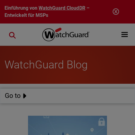
Direkt zum Inhalt
Einführung von
WatchGuard CloudDR
–
Entwickelt für MSPs
Open mobi
Close search
WatchGuard Blog
Go to