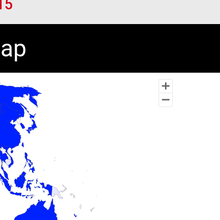
15
Map