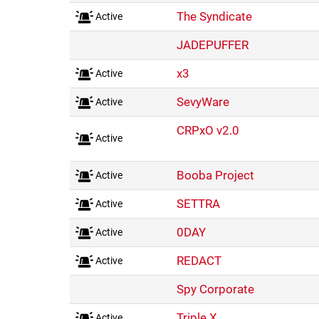
The Syndicate
Active
JADEPUFFER
x3
Active
SevyWare
Active
CRPxO v2.0
Active
Booba Project
Active
SETTRA
Active
0DAY
Active
REDACT
Active
Spy Corporate
Triple X
Active