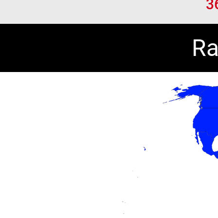
3
Ra
Chart
Map of unspecified region with 1 data series.