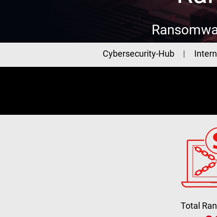
Ransomwar
Cybersecurity
Cybersecurity-Hub
Intern
Total R