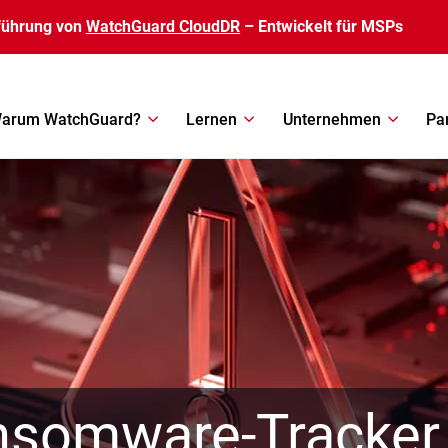
führung von
WatchGuard CloudDR
– Entwickelt für MSPs
arum WatchGuard?
Lernen
Unternehmen
Pa
nsomware-Tracker