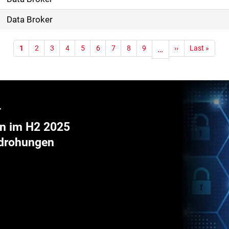
Data Broker
1
2
3
4
5
6
7
8
9
…
››
Last »
en im H2 2025
edrohungen