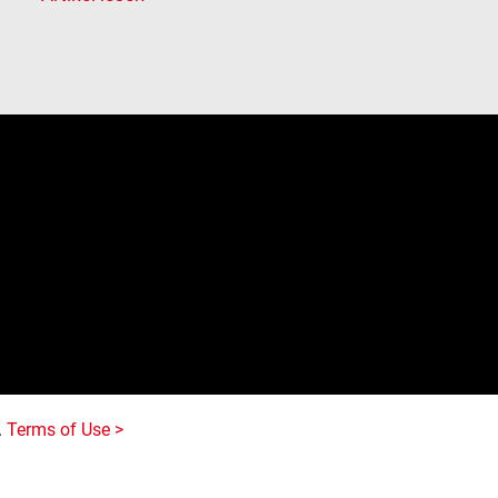
e
.
Terms of Use >