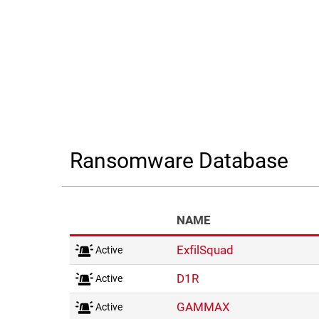
End of interactive chart.
Ransomware Database
NAME
ExfilSquad
Active
D1R
Active
GAMMAX
Active