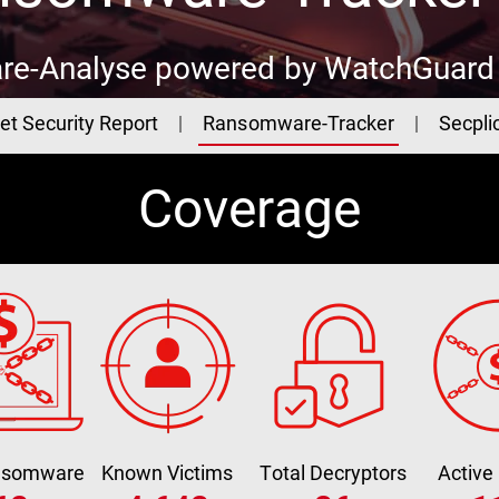
e-Analyse powered by WatchGuard 
et Security Report
Ransomware-Tracker
Secplic
Coverage
ansomware
Known Victims
Total Decryptors
Active