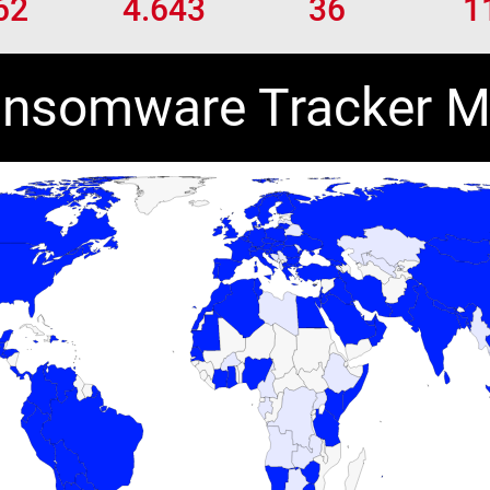
62
4.643
36
1
nsomware Tracker 