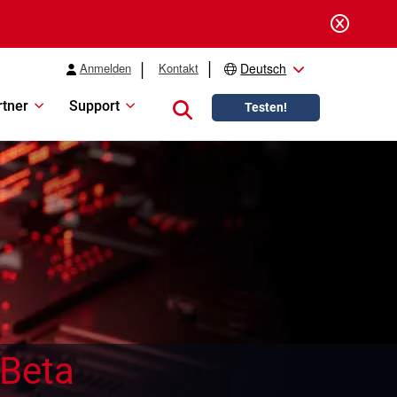
Anmelden
Kontakt
Deutsch
rtner
Support
Close search
Testen!
Beta