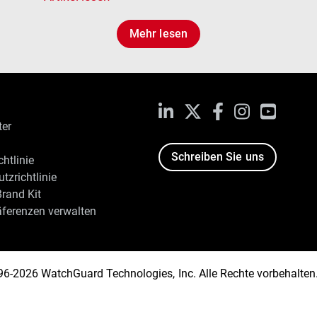
Mehr lesen
LinkedIn
X
Facebook
Instagram
YouTub
ter
Schreiben Sie uns
htlinie
tzrichtlinie
rand Kit
äferenzen verwalten
96-2026 WatchGuard Technologies, Inc. Alle Rechte vorbehalten