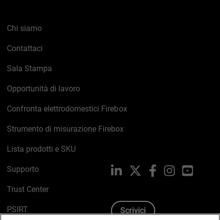
Chi siamo
Contattaci
Sala Stampa
Opportunità di lavoro
Confronta elettrodomestici Firebox
Strumento di misurazione Firebox
Lista prodotti e SKU
Supporto
LinkedIn
X
Facebook
Instagram
YouTub
Trust Center
PSIRT
Scrivici