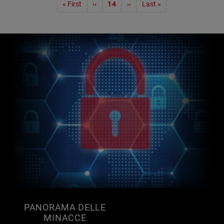
Paginazione
« First
‹‹
14
››
Last »
PANORAMA DELLE
MINACCE