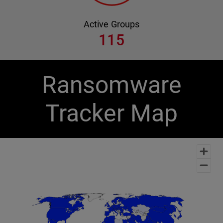
Active Groups
115
Ransomware
Tracker Map
Chart
Map of unspecified region with 1 data series.