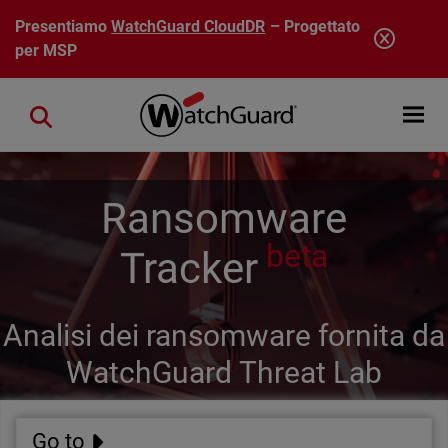
Salta al contenuto principale
Presentiamo
WatchGuard CloudDR
– Progettato
per MSP
Open mobi
Close search
Ransomware
beta
Tracker
Analisi dei ransomware fornita da
WatchGuard Threat Lab
Go to