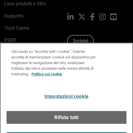
Lista prodotti e SKU
Supporto
LinkedIn
X
Facebook
Instagram
YouTub
Trust Center
PSIRT
Scrivici
Cliccando su “Accetta tutti i cookie”, l'utente
Politica sui cookie
accetta di memorizzare i cookie sul dispositivo per
migliorare la navigazione del sito, analizzare
Informativa sulla privacy
l'utilizzo del sito e assistere nelle nostre attività di
marketing.
Politica sui cookie
Kit Media & Brand
Gestisci le preferenze e-mail
Impostazioni cookie
Italiano
Rifiuta tutti
Copyright © 1996-2026 WatchGuard Technologies, Inc.