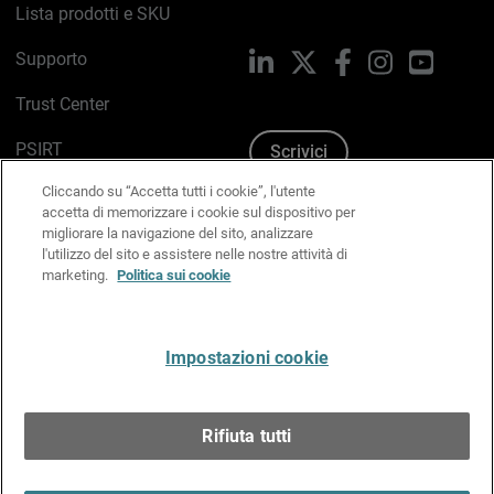
Lista prodotti e SKU
Supporto
LinkedIn
X
Facebook
Instagram
YouTub
Trust Center
PSIRT
Scrivici
Cliccando su “Accetta tutti i cookie”, l'utente
Politica sui cookie
accetta di memorizzare i cookie sul dispositivo per
migliorare la navigazione del sito, analizzare
Informativa sulla privacy
l'utilizzo del sito e assistere nelle nostre attività di
marketing.
Politica sui cookie
Kit Media & Brand
Gestisci le preferenze e-mail
Impostazioni cookie
Italiano
Rifiuta tutti
Copyright © 1996-2026 WatchGuard Technologies, Inc.