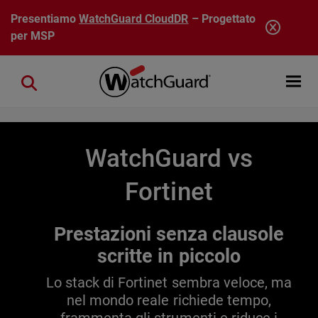
Salta al contenuto principale
Presentiamo
WatchGuard CloudDR
– Progettato
per MSP
Open mobi
Close search
WatchGuard vs
Fortinet
Prestazioni senza clausole
scritte in piccolo
Lo stack di Fortinet sembra veloce, ma
nel mondo reale richiede tempo,