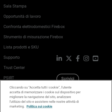
Sala Stampa
Opportunità di lavoro
Confronta elettrodomestici Firebox
Strumento di misurazione Firebox
Lista prodotti e SKU
Supporto
LinkedIn
X
Facebook
Instagram
YouTub
Trust Center
PSIRT
Scrivici
Cliccando su “Accetta tutti i cookie”, l'utente
Politica sui cookie
accetta di memorizzare i cookie sul dispositivo per
migliorare la navigazione del sito, analizzare
Informativa sulla privacy
l'utilizzo del sito e assistere nelle nostre attività di
marketing.
Politica sui cookie
Kit Media & Brand