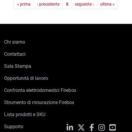
Paginazione
« prima
‹ precedente
5
seguente ›
ultima »
Chi siamo
Contattaci
Sala Stampa
Opportunità di lavoro
Confronta elettrodomestici Firebox
Strumento di misurazione Firebox
Lista prodotti e SKU
Supporto
LinkedIn
X
Facebook
Instagram
YouTub