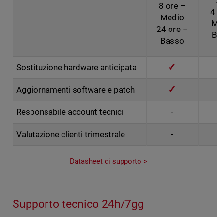
8 ore –
4
Medio
M
24 ore –
B
Basso
✓
Sostituzione hardware anticipata
✓
Aggiornamenti software e patch
Responsabile account tecnici
-
Valutazione clienti trimestrale
-
Datasheet di supporto >
Supporto tecnico 24h/7gg