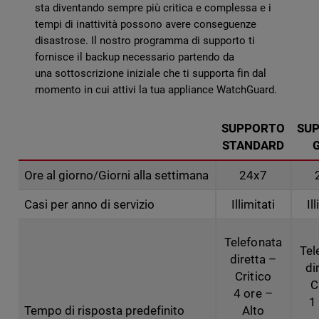
sta diventando sempre più critica e complessa e i
tempi di inattività possono avere conseguenze
disastrose. Il nostro programma di supporto ti
fornisce il backup necessario partendo da
una sottoscrizione iniziale che ti supporta fin dal
momento in cui attivi la tua appliance WatchGuard.
SUPPORTO
SU
STANDARD
Ore al giorno/Giorni alla settimana
24x7
Casi per anno di servizio
Illimitati
Il
Telefonata
Tel
diretta –
di
Critico
C
4 ore –
1
Tempo di risposta predefinito
Alto