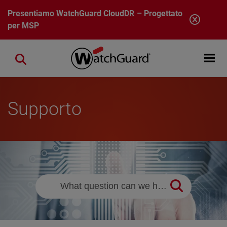
Salta al contenuto principale
Presentiamo
WatchGuard CloudDR
– Progettato
per MSP
Open mobi
Close search
Supporto