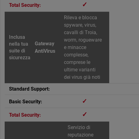
✓
Rileva e blocca
spyware, virus,
cavalli di Troia,
worm, rogueware
Gateway
e minacce
AntiVirus
complesse,
comprese le
ultime varianti
dei virus già noti
✓
✓
Servizio di
reputazione