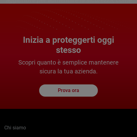
aggiuntive per aumentare la sicurezza, come
la scansione dei botnet, IPS, gateway a/v,
ecc."
Inizia a proteggerti oggi
Mike Broseus, Responsabile IT
stesso
Scopri quanto è semplice mantenere
Leggi la recensione completa >
sicura la tua azienda.
Prova ora
Chi siamo