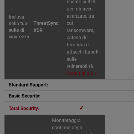
basato sull'IA
per minacce
avanzate, tra
ThreatSync
cui
XDR
ransomware,
catena di
fornitura e
attacchi basati
sulle
vulnerabilità
Scopri di più
✓
Monitoraggio
continuo degli