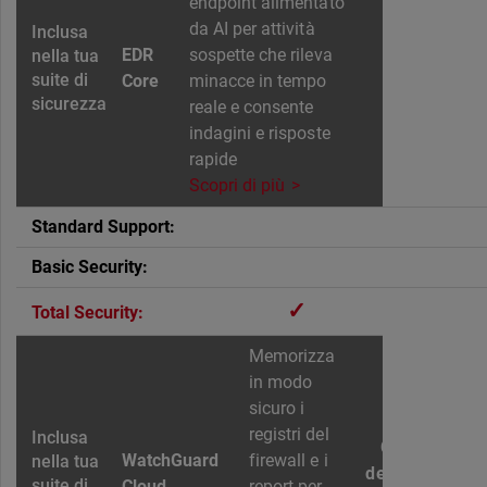
endpoint alimentato
da AI per attività
EDR
sospette che rileva
Core
minacce in tempo
reale e consente
indagini e risposte
rapide
Scopri di più
✓
Memorizza
in modo
sicuro i
registri del
Conservazio
WatchGuard
firewall e i
dei dati del
Cloud
report per