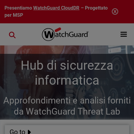
Salta al contenuto principale
Presentiamo
WatchGuard CloudDR
– Progettato
per MSP
Open mobi
Close search
Hub di sicurezza
informatica
Approfondimenti e analisi forniti
da WatchGuard Threat Lab
Go to