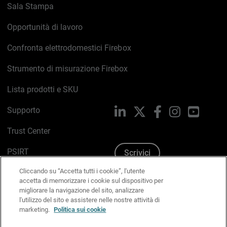
Sala Stampa
Opportunità di lavoro
Confronta elettrodomestici Firebox
Strumento di misurazione Firebox
Lista prodotti e SKU
Supporto
LinkedIn
X
Facebook
Instagram
YouTub
Trust Center
PSIRT
Scrivici
Cliccando su “Accetta tutti i cookie”, l'utente
Politica sui cookie
accetta di memorizzare i cookie sul dispositivo per
migliorare la navigazione del sito, analizzare
Informativa sulla privacy
l'utilizzo del sito e assistere nelle nostre attività di
marketing.
Politica sui cookie
Kit Media & Brand