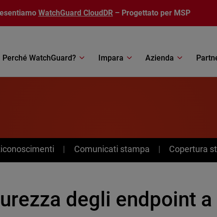
resentiamo
WatchGuard CloudDR
– Progettato per MSP
Perché WatchGuard?
Impara
Azienda
Partn
Riconoscimenti
Comunicati stampa
Copertura 
urezza degli endpoint a