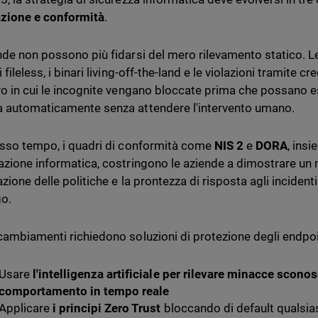
zione e conformità
.
nde non possono più fidarsi del mero rilevamento statico. L
 fileless, i binari living-off-the-land e le violazioni tramite 
vo in cui le incognite vengano bloccate prima che possano e
 automaticamente senza attendere l'intervento umano.
esso tempo, i quadri di conformità come
NIS 2
e
DORA
, insi
azione informatica, costringono le aziende a dimostrare un
azione delle politiche e la prontezza di risposta agli incidenti
go.
cambiamenti richiedono soluzioni di protezione degli endpoin
Usare
l'intelligenza artificiale per rilevare minacce sconos
comportamento in tempo reale
Applicare
i principi Zero Trust
bloccando di default qualsia