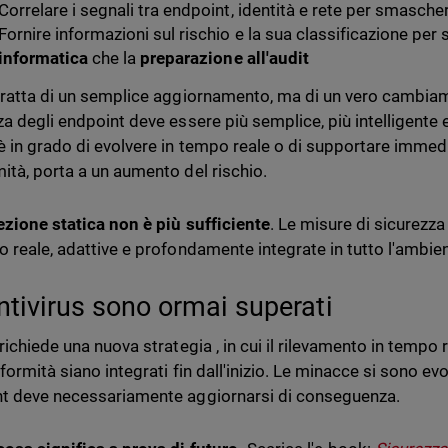
Correlare i segnali tra endpoint, identità e rete per smascher
Fornire informazioni sul rischio e la sua classificazione per 
informatica
che la
preparazione all'audit
tratta di un semplice aggiornamento, ma di un vero cambiam
za degli endpoint deve essere più semplice, più intelligente e
è in grado di evolvere in tempo reale o di supportare immedi
ità, porta a un aumento del rischio.
ezione statica non è più sufficiente
. Le misure di sicurezz
o reale, adattive e profondamente integrate in tutto l'ambien
antivirus sono ormai superati
richiede una nuova strategia , in cui il rilevamento in tempo 
formità siano integrati fin dall'inizio. Le minacce si sono ev
t deve necessariamente aggiornarsi di conseguenza.