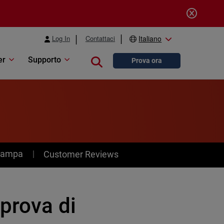
Log In
Contattaci
Italiano
er
Supporto
Close search
Prova ora
stampa
Customer Reviews
 prova di