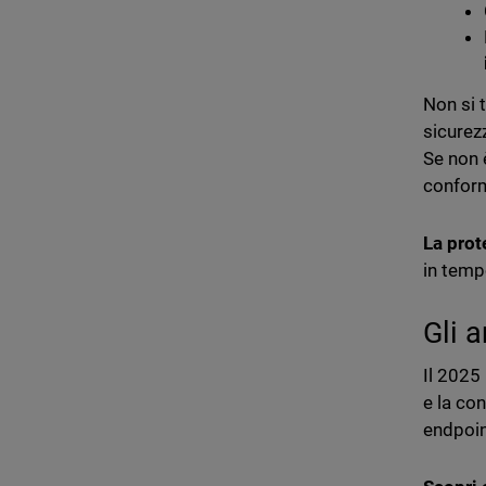
Non si 
sicurez
Se non 
conform
La prot
in temp
Gli 
Il 2025 
e la con
endpoin