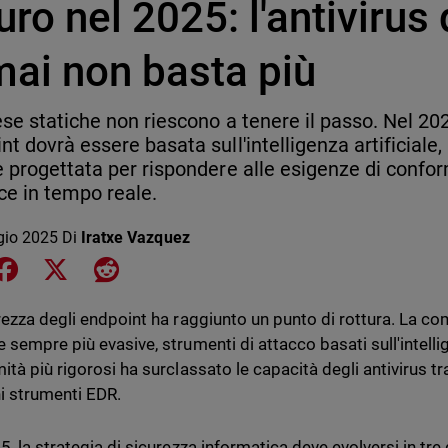
uro nel 2025: l'antivirus
mai non basta più
ese statiche non riescono a tenere il passo. Nel 202
nt dovrà essere basata sull'intelligenza artificiale,
e progettata per rispondere alle esigenze di confor
e in tempo reale.
gio 2025
Di
Iratxe Vazquez
e on LinkedIn
Share on Facebook
Share on X
Share on Reddit
rezza degli endpoint ha raggiunto un punto di rottura. La c
sempre più evasive, strumenti di attacco basati sull'intellige
tà più rigorosi ha surclassato le capacità degli antivirus tra
 strumenti EDR.
, la strategia di sicurezza informatica deve evolversi in tre 