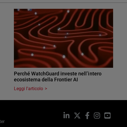
Perché WatchGuard investe nell’intero
ecosistema della Frontier AI
Leggi l'articolo
LinkedIn
X
Facebook
Instagram
YouTub
ter