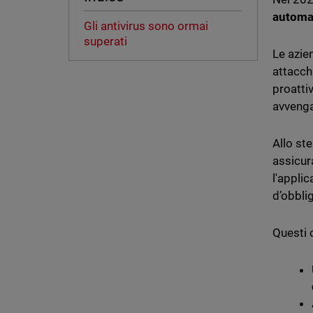
automa
Gli antivirus sono ormai
superati
Le azie
attacchi
proatti
avvenga
Allo st
assicur
l'applic
d’obbli
Questi 