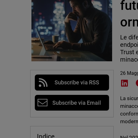
fut
or
Le dif
endpoi
Trust 
minacc
26 Mag
Subscribe via RSS
Shar
La sicu
Subscribe via Email
minacce 
conformi
moderni
Indice
Nel 2025