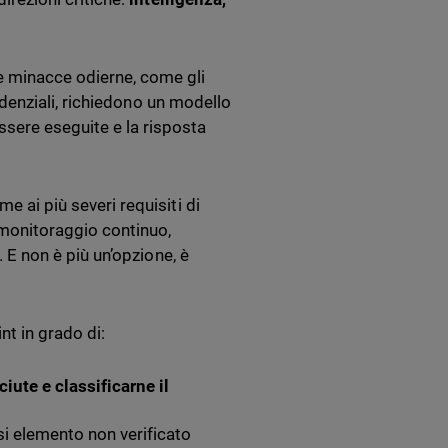
e minacce odierne, come gli
credenziali, richiedono un modello
ssere eseguite e la risposta
eme ai più severi requisiti di
 monitoraggio continuo,
. E non è più un’opzione, è
t in grado di:
ciute e classificarne il
si elemento non verificato