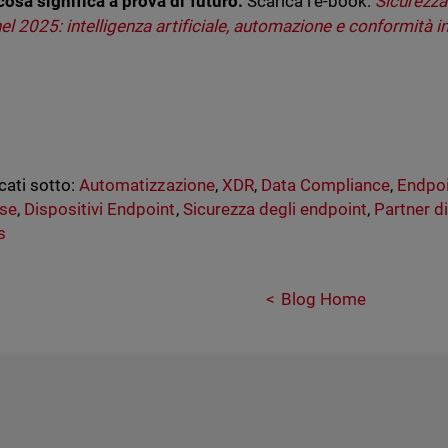
cosa significa a prova di futuro.
Scarica l'e-book:
Sicurezza
nel 2025: intelligenza artificiale, automazione e conformità i
cati sotto:
Automatizzazione
,
XDR
,
Data Compliance
,
Endpoi
se
,
Dispositivi Endpoint
,
Sicurezza degli endpoint
,
Partner d
s
Blog Home