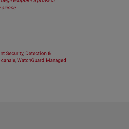
 degli endpoint a prova di
n azione
nt Security
,
Detection &
i canale
,
WatchGuard Managed